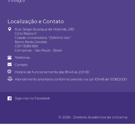
S-integra
Localização e Contato
Rua Sérgio Buarque de Holanda, 290
Ciclo Básico II
Cidade Universitária "Zeferino Vaz"
Bairro Barão Geraldo
CEP 13083-859
Campinas - São Paulo - Brasil
Telefones
Contato
Horário de funcionamento das 8h45 às 22h30
Atendimento prioritário conforme previsto na
Lei 10048 de 11/08/2000
Siga-nos no Facebook
© 2026 - Diretoria Acadêmica da Unicamp