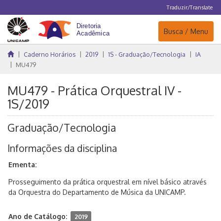
Traduzir/Translate
Navegação
Busca / Menu
Caderno Horários
2019
1S - Graduação/Tecnologia
IA
MU479
MU479 - Prática Orquestral IV -
1S/2019
Graduação/Tecnologia
Informações da disciplina
Ementa:
Prosseguimento da prática orquestral em nível básico através
da Orquestra do Departamento de Música da UNICAMP.
Ano de Catálogo:
2019