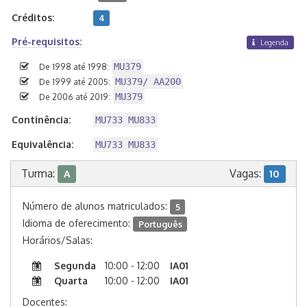
Créditos:
4
Pré-requisitos:
Legenda
MU379
De 1998 até 1998:
MU379/ AA200
De 1999 até 2005:
MU379
De 2006 até 2019:
Continência:
MU733 MU833
Equivalência:
MU733 MU833
Turma:
Vagas:
A
10
Número de alunos matriculados:
5
Idioma de oferecimento:
Português
Horários/Salas:
Segunda
10:00 - 12:00
IA01
Quarta
10:00 - 12:00
IA01
Docentes: