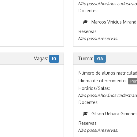
Não possui horários cadastrad
Docentes:
Marcos Vinicius Miran
Reservas:
Não possui reservas.
Vagas:
Turma:
10
GA
Número de alunos matricula
Idioma de oferecimento:
Por
Horários/Salas:
Não possui horários cadastrad
Docentes:
Gilson Uehara Gimene
Reservas:
Não possui reservas.