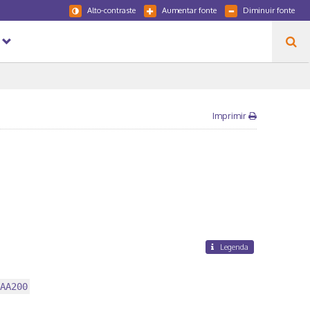
Alto-contraste
Aumentar fonte
Diminuir fonte
Imprimir
Legenda
AA200