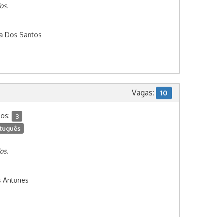
os.
da Dos Santos
Vagas:
10
dos:
3
tuguês
os.
s Antunes