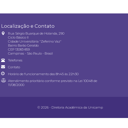
Localização e Contato
Rua Sérgio Buarque de Holanda, 290
Ciclo Básico II
Cidade Universitária "Zeferino Vaz"
Bairro Barão Geraldo
CEP 13083-859
Campinas - São Paulo - Brasil
Telefones
Contato
Horário de funcionamento das 8h45 às 22h30
Atendimento prioritário conforme previsto na
Lei 10048 de
11/08/2000
© 2026 - Diretoria Acadêmica da Unicamp