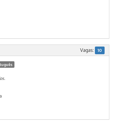
Vagas:
10
tuguês
os.
a