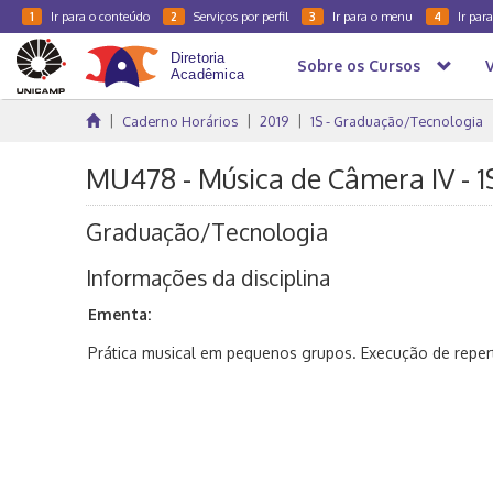
Ir para o conteúdo
Serviços por perfil
Ir para o menu
Ir par
1
2
3
4
Sobre os Cursos
Caderno Horários
2019
1S - Graduação/Tecnologia
MU478 - Música de Câmera IV - 1
Graduação/Tecnologia
Informações da disciplina
Ementa:
Prática musical em pequenos grupos. Execução de repert