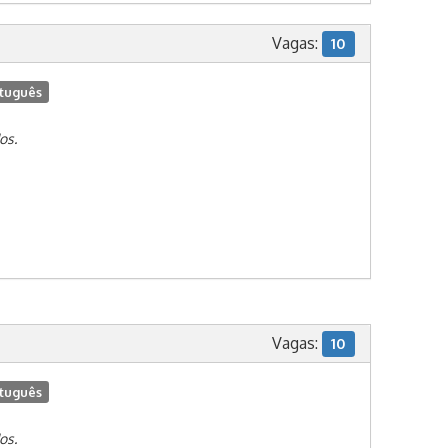
Vagas:
10
tuguês
os.
Vagas:
10
tuguês
os.