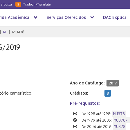
a a busca
Traduzir/Translate
5
Vida Acadêmica
Serviços Oferecidos
DAC Explica
IA
MU478
S/2019
Ano de Catálogo:
2019
ório camerístico.
Créditos:
3
Pré-requisitos:
MU378
De 1998 até 1998:
MU378/ 
De 1999 até 2005:
MU378
De 2006 até 2019: