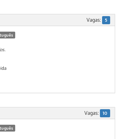
Vagas:
5
tuguês
os.
ida
Vagas:
10
tuguês