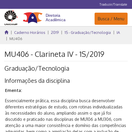
Traduzir/Translate
Navegação
Busca / Menu
Caderno Horários
2019
1S - Graduação/Tecnologia
IA
MU406
MU406 - Clarineta IV - 1S/2019
Graduação/Tecnologia
Informações da disciplina
Ementa:
Essencialmente prática, essa disciplina busca desenvolver
diferentes estratégias de estudo, com rotinas individualizadas
às necessidades do aluno, ampliando assim o que já foi
discutido e praticado nas disciplinas de MU106 a MU306, com
atenção a uma maior consistência e domínio das competências
adquiridas, bem como a ampliação delas com a inclusão de