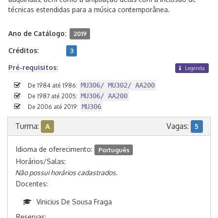
técnicas estendidas para a música contemporânea.
Ano de Catálogo:
2019
Créditos:
3
Pré-requisitos:
Legenda
MU306/ MU302/ AA200
De 1984 até 1986:
MU306/ AA200
De 1987 até 2005:
MU306
De 2006 até 2019:
Turma:
Vagas:
A
5
Idioma de oferecimento:
Português
Horários/Salas:
Não possui horários cadastrados.
Docentes:
Vinicius De Sousa Fraga
Reservas: