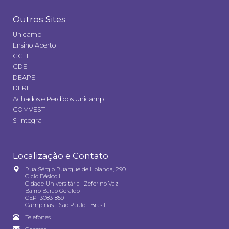
Outros Sites
Unicamp
Ensino Aberto
GGTE
GDE
DEAPE
DERI
Achados e Perdidos Unicamp
COMVEST
S-integra
Localização e Contato
Rua Sérgio Buarque de Holanda, 290
Ciclo Básico II
Cidade Universitária "Zeferino Vaz"
Bairro Barão Geraldo
CEP 13083-859
Campinas - São Paulo - Brasil
Telefones