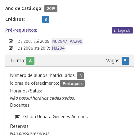
Ano de Catálogo:
2019
Créditos:
3
Pré-requisitos:
Legenda
MU294/ AA200
De 2003 até 2005:
MU294
De 2006 até 2019:
Turma:
Vagas:
A
5
Número de alunos matriculados:
3
Idioma de oferecimento:
Português
Horários/Salas:
Não possui horários cadastrados.
Docentes:
Gilson Uehara Gimenes Antunes
Reservas:
Não possui reservas.