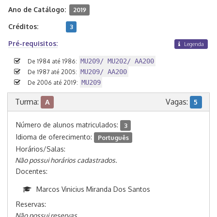
Ano de Catálogo:
2019
Créditos:
3
Pré-requisitos:
Legenda
MU209/ MU202/ AA200
De 1984 até 1986:
MU209/ AA200
De 1987 até 2005:
MU209
De 2006 até 2019:
Turma:
Vagas:
A
5
Número de alunos matriculados:
3
Idioma de oferecimento:
Português
Horários/Salas:
Não possui horários cadastrados.
Docentes:
Marcos Vinicius Miranda Dos Santos
Reservas:
Não possui reservas.