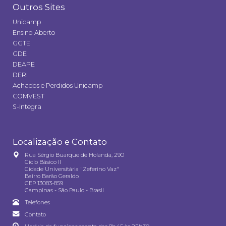
Outros Sites
Unicamp
Ensino Aberto
GGTE
GDE
DEAPE
DERI
Achados e Perdidos Unicamp
COMVEST
S-integra
Localização e Contato
Rua Sérgio Buarque de Holanda, 290
Ciclo Básico II
Cidade Universitária "Zeferino Vaz"
Bairro Barão Geraldo
CEP 13083-859
Campinas - São Paulo - Brasil
Telefones
Contato