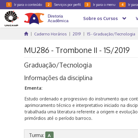
Ir para o conteúdo
Serviços por perfil
Ir para o menu
Ir par
1
2
3
4
Sobre os Cursos
Caderno Horários
2019
1S - Graduação/Tecnologia
MU286 - Trombone II - 1S/2019
Graduação/Tecnologia
Informações da disciplina
Ementa:
Estudo ordenado e progressivo do instrumento que cont
aprimoramento técnico e interpretativo iniciado na disci
trabalhada uma literatura referente a origem e evoluçã
primórdios até o período barroco.
Turma:
A