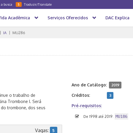
a a busca
Traduzir/Translate
5
Vida Acadêmica
Serviços Oferecidos
DAC Explica
IA
MU286
Ano de Catálogo:
2019
inue o trabalho de
Créditos:
3
plina Trombone I. Será
Pré-requisitos:
o do trombone, dos seus
MU186
De 1998 até 2019:
Vagas:
5