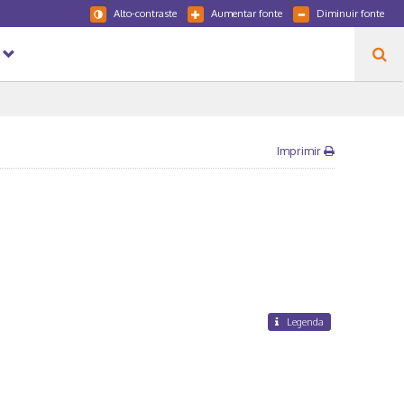
Alto-contraste
Aumentar fonte
Diminuir fonte
Imprimir
Legenda