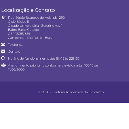
Localização e Contato
Rua Sérgio Buarque de Holanda, 290
Ciclo Básico II
Cidade Universitária "Zeferino Vaz"
Bairro Barão Geraldo
CEP 13083-859
Campinas - São Paulo - Brasil
Telefones
Contato
Horário de funcionamento das 8h45 às 22h30
Atendimento prioritário conforme previsto na
Lei 10048 de
11/08/2000
© 2026 - Diretoria Acadêmica da Unicamp