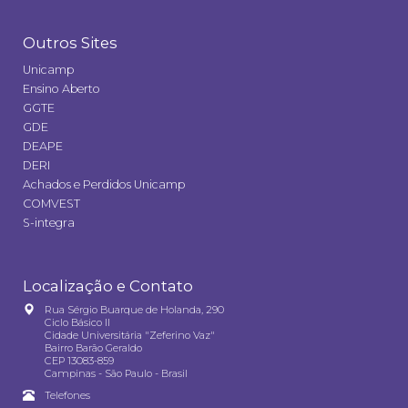
Outros Sites
Unicamp
Ensino Aberto
GGTE
GDE
DEAPE
DERI
Achados e Perdidos Unicamp
COMVEST
S-integra
Localização e Contato
Rua Sérgio Buarque de Holanda, 290
Ciclo Básico II
Cidade Universitária "Zeferino Vaz"
Bairro Barão Geraldo
CEP 13083-859
Campinas - São Paulo - Brasil
Telefones