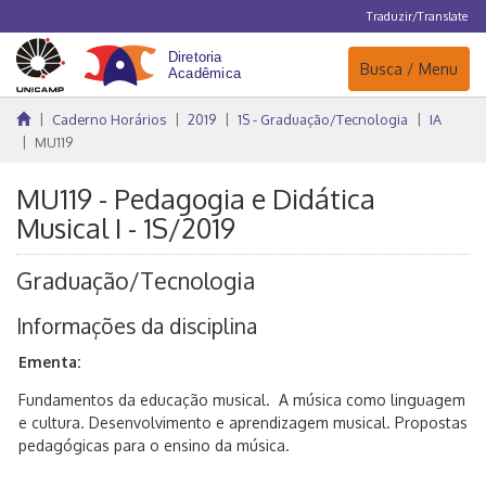
Traduzir/Translate
Navegação
Busca / Menu
Caderno Horários
2019
1S - Graduação/Tecnologia
IA
MU119
MU119 - Pedagogia e Didática
Musical I - 1S/2019
Graduação/Tecnologia
Informações da disciplina
Ementa:
Fundamentos da educação musical. A música como linguagem
e cultura. Desenvolvimento e aprendizagem musical. Propostas
pedagógicas para o ensino da música.