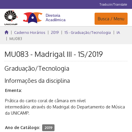
Traduzir/Translate
Navegação
Busca / Menu
Caderno Horários
2019
1S - Graduação/Tecnologia
IA
MU083
MU083 - Madrigal III - 1S/2019
Graduação/Tecnologia
Informações da disciplina
Ementa:
Prática do canto coral de câmara em nível
intermediário através do Madrigal do Departamento de Música
da UNICAMP.
Ano de Catálogo:
2019