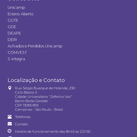
Unicamp
Ensino Aberto
GGTE
GDE
DEAPE
DERI
Achados e Perdidos Unicamp
COMVEST
S-integra
Localização e Contato
Rua Sérgio Buarque de Holanda, 290
Ciclo Básico II
Cidade Universitária "Zeferino Vaz"
Bairro Barão Geraldo
CEP 13083-859
Campinas - São Paulo - Brasil
Telefones
Contato
Horário de funcionamento das 8h45 às 22h30