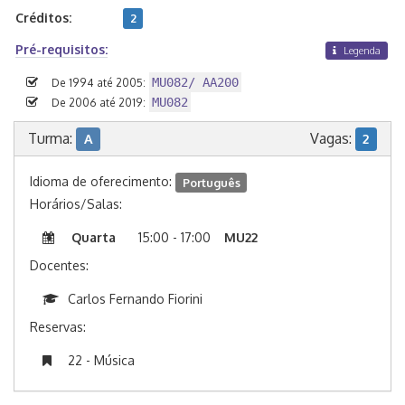
Créditos:
2
Pré-requisitos:
Legenda
MU082/ AA200
De 1994 até 2005:
MU082
De 2006 até 2019:
Turma:
Vagas:
A
2
Idioma de oferecimento:
Português
Horários/Salas:
Quarta
15:00 - 17:00
MU22
Docentes:
Carlos Fernando Fiorini
Reservas:
22 - Música