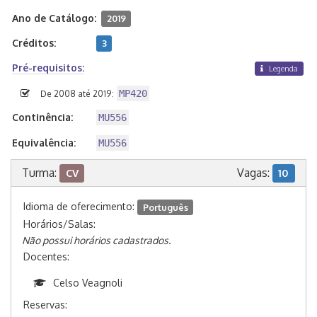
Ano de Catálogo:
2019
Créditos:
3
Pré-requisitos:
Legenda
MP420
De 2008 até 2019:
Continência:
MU556
Equivalência:
MU556
Turma:
Vagas:
CV
10
Idioma de oferecimento:
Português
Horários/Salas:
Não possui horários cadastrados.
Docentes:
Celso Veagnoli
Reservas: