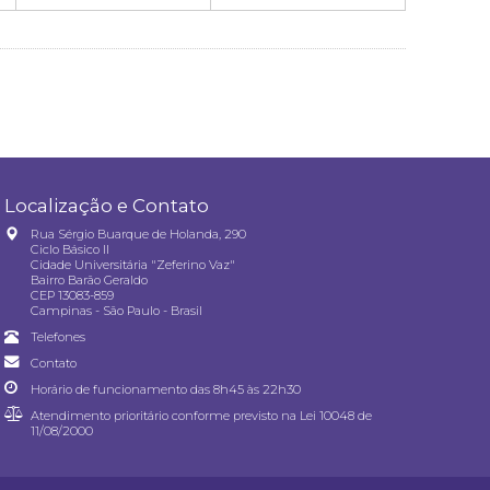
Localização e Contato
Rua Sérgio Buarque de Holanda, 290
Ciclo Básico II
Cidade Universitária "Zeferino Vaz"
Bairro Barão Geraldo
CEP 13083-859
Campinas - São Paulo - Brasil
Telefones
Contato
Horário de funcionamento das 8h45 às 22h30
Atendimento prioritário conforme previsto na
Lei 10048 de
11/08/2000