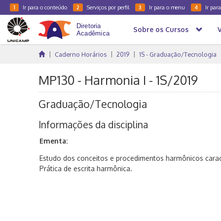
Ir para o conteúdo
Serviços por perfil
Ir para o menu
Ir par
1
2
3
4
Sobre os Cursos
Caderno Horários
2019
1S - Graduação/Tecnologia
MP130 - Harmonia I - 1S/2019
Graduação/Tecnologia
Informações da disciplina
Ementa:
Estudo dos conceitos e procedimentos harmônicos caract
Prática de escrita harmônica.