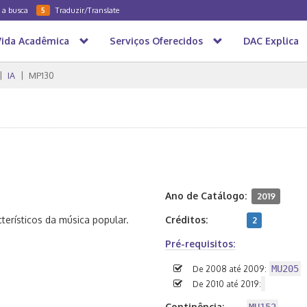
a a busca
Traduzir/Translate
5
Vida Acadêmica
Serviços Oferecidos
DAC Explica
IA
MP130
Ano de Catálogo:
2019
erísticos da música popular.
Créditos:
2
Pré-requisitos:
MU205
De 2008 até 2009:
De 2010 até 2019:
Continência: