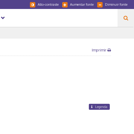
Alto-contraste
Aumentar fonte
Diminuir fonte
Imprimir
Legenda