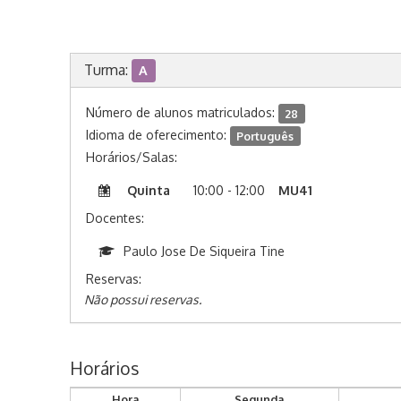
Turma:
A
Número de alunos matriculados:
28
Idioma de oferecimento:
Português
Horários/Salas:
Quinta
10:00 - 12:00
MU41
Docentes:
Paulo Jose De Siqueira Tine
Reservas:
Não possui reservas.
Horários
Hora
Segunda