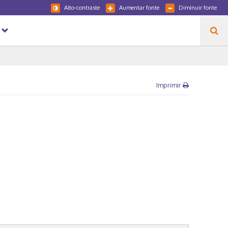
Alto-contraste
Aumentar fonte
Diminuir fonte
Imprimir