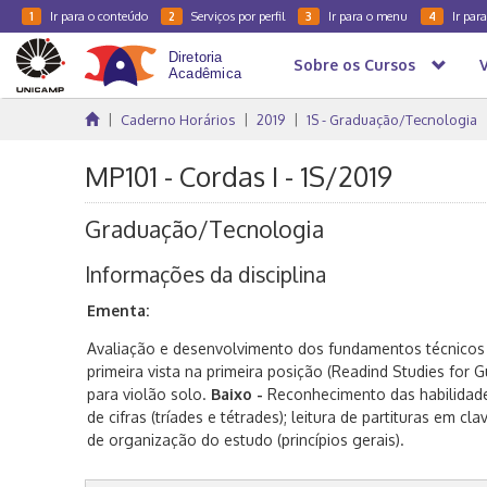
Ir para o conteúdo
Serviços por perfil
Ir para o menu
Ir par
1
2
3
4
Sobre os Cursos
Caderno Horários
2019
1S - Graduação/Tecnologia
MP101 - Cordas I - 1S/2019
Graduação/Tecnologia
Informações da disciplina
Ementa:
Avaliação e desenvolvimento dos fundamentos técnicos d
primeira vista na primeira posição (Readind Studies for Gu
para violão solo.
Baixo -
Reconhecimento das habilidades
de cifras (tríades e tétrades); leitura de partituras em cl
de organização do estudo (princípios gerais).