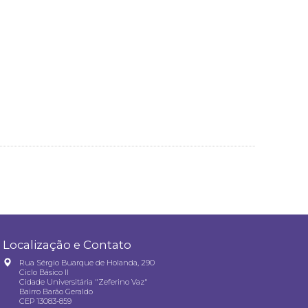
Localização e Contato
Rua Sérgio Buarque de Holanda, 290
Ciclo Básico II
Cidade Universitária "Zeferino Vaz"
Bairro Barão Geraldo
CEP 13083-859