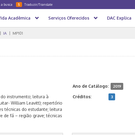
a a busca
Traduzir/Translate
5
Vida Acadêmica
Serviços Oferecidos
DAC Explica
IA
MP101
Ano de Catálogo:
2019
o instrumento; leitura à
Créditos:
3
itar- William Leavitt); repertório
 técnicas do estudante; leitura
ave de fá – região grave; técnicas