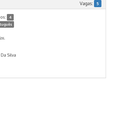
Vagas:
5
dos:
4
tuguês
os.
 Da Silva