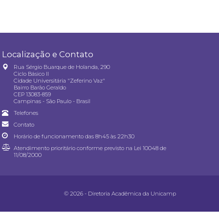
Localização e Contato
Rua Sérgio Buarque de Holanda, 290
Ciclo Básico II
Cidade Universitária "Zeferino Vaz"
Bairro Barão Geraldo
CEP 13083-859
Campinas - São Paulo - Brasil
Telefones
Contato
Horário de funcionamento das 8h45 às 22h30
Atendimento prioritário conforme previsto na
Lei 10048 de
11/08/2000
© 2026 - Diretoria Acadêmica da Unicamp