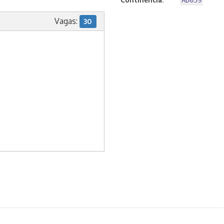
AD059
Vagas:
30