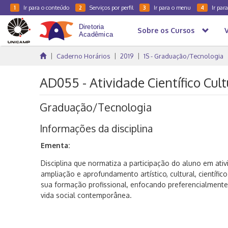
Ir para o conteúdo
Serviços por perfil
Ir para o menu
Ir par
1
2
3
4
Sobre os Cursos
Caderno Horários
2019
1S - Graduação/Tecnologia
AD055 - Atividade Científico Cult
Graduação/Tecnologia
Informações da disciplina
Ementa:
Disciplina que normatiza a participação do aluno em ativ
ampliação e aprofundamento artístico, cultural, científi
sua formação profissional, enfocando preferencialment
vida social contemporânea.