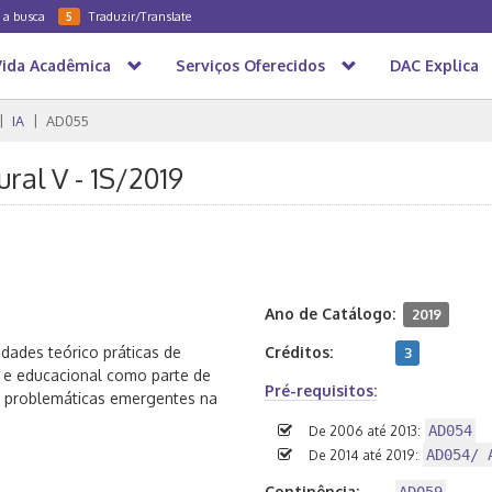
a a busca
Traduzir/Translate
5
Vida Acadêmica
Serviços Oferecidos
DAC Explica
IA
AD055
ural V - 1S/2019
Ano de Catálogo:
2019
idades teórico práticas de
Créditos:
3
co e educacional como parte de
Pré-requisitos:
e problemáticas emergentes na
AD054
De 2006 até 2013:
AD054/ 
De 2014 até 2019:
Continência: