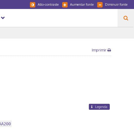
Alto-contraste
Aumentar fonte
Diminuir fonte
Imprimir
Legenda
AA200