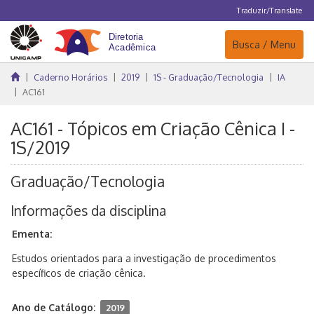
Traduzir/Translate
Navegação
Busca / Menu
Caderno Horários
2019
1S - Graduação/Tecnologia
IA
AC161
AC161 - Tópicos em Criação Cênica I -
1S/2019
Graduação/Tecnologia
Informações da disciplina
Ementa:
Estudos orientados para a investigação de procedimentos
específicos de criação cênica.
Ano de Catálogo:
2019