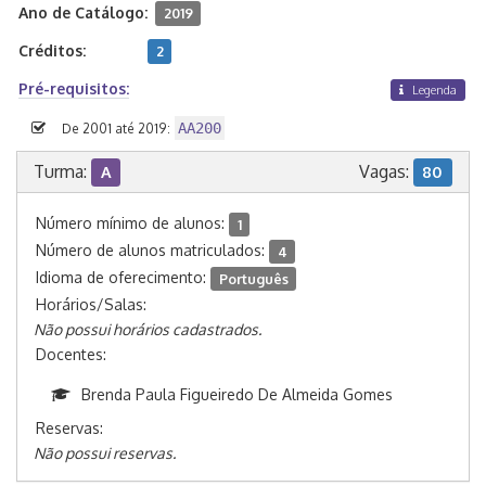
Ano de Catálogo:
2019
Créditos:
2
Pré-requisitos:
Legenda
AA200
De 2001 até 2019:
Turma:
Vagas:
A
80
Número mínimo de alunos:
1
Número de alunos matriculados:
4
Idioma de oferecimento:
Português
Horários/Salas:
Não possui horários cadastrados.
Docentes:
Brenda Paula Figueiredo De Almeida Gomes
Reservas:
Não possui reservas.