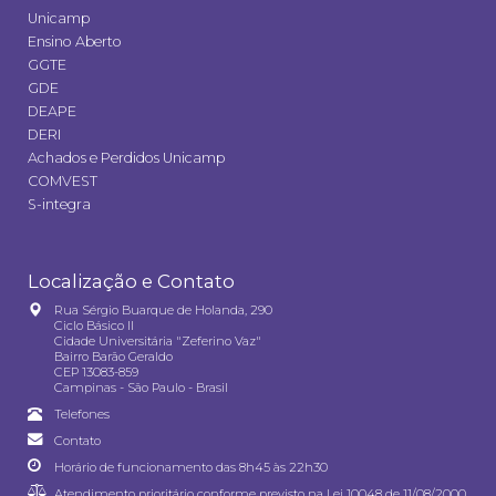
Unicamp
Ensino Aberto
GGTE
GDE
DEAPE
DERI
Achados e Perdidos Unicamp
COMVEST
S-integra
Localização e Contato
Rua Sérgio Buarque de Holanda, 290
Ciclo Básico II
Cidade Universitária "Zeferino Vaz"
Bairro Barão Geraldo
CEP 13083-859
Campinas - São Paulo - Brasil
Telefones
Contato
Horário de funcionamento das 8h45 às 22h30
Atendimento prioritário conforme previsto na
Lei 10048 de 11/08/2000