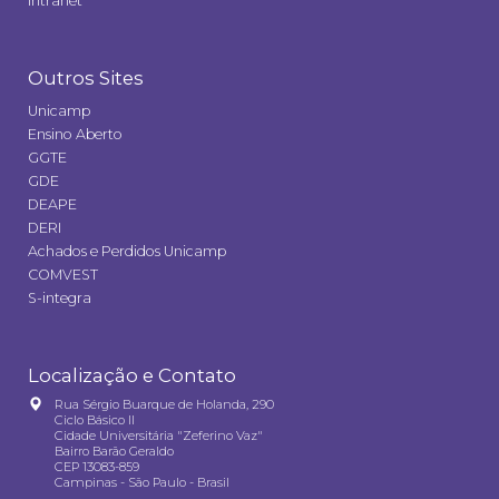
Intranet
Outros Sites
Unicamp
Ensino Aberto
GGTE
GDE
DEAPE
DERI
Achados e Perdidos Unicamp
COMVEST
S-integra
Localização e Contato
Rua Sérgio Buarque de Holanda, 290
Ciclo Básico II
Cidade Universitária "Zeferino Vaz"
Bairro Barão Geraldo
CEP 13083-859
Campinas - São Paulo - Brasil