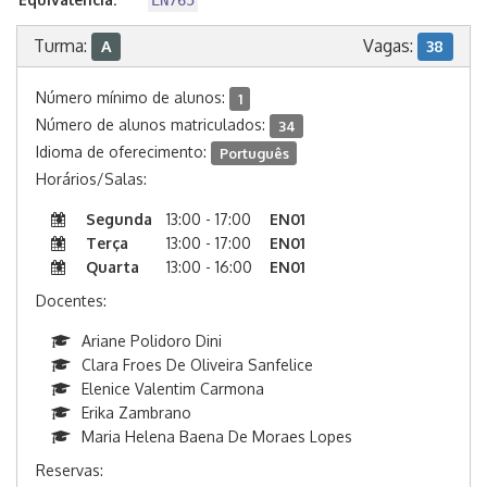
EN765
Turma:
Vagas:
A
38
Número mínimo de alunos:
1
Número de alunos matriculados:
34
Idioma de oferecimento:
Português
Horários/Salas:
Segunda
13:00 - 17:00
EN01
Terça
13:00 - 17:00
EN01
Quarta
13:00 - 16:00
EN01
Docentes:
Ariane Polidoro Dini
Clara Froes De Oliveira Sanfelice
Elenice Valentim Carmona
Erika Zambrano
Maria Helena Baena De Moraes Lopes
Reservas: