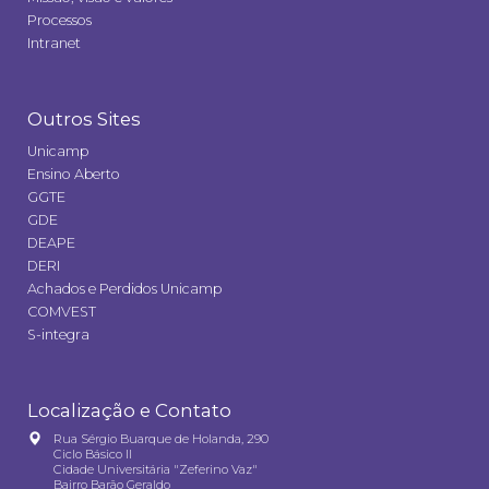
Processos
Intranet
Outros Sites
Unicamp
Ensino Aberto
GGTE
GDE
DEAPE
DERI
Achados e Perdidos Unicamp
COMVEST
S-integra
Localização e Contato
Rua Sérgio Buarque de Holanda, 290
Ciclo Básico II
Cidade Universitária "Zeferino Vaz"
Bairro Barão Geraldo