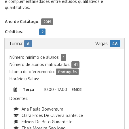
e complementariedades entre estudos qualitativos e
quantitativos.
Ano de Catálogo:
2019
Créditos:
2
Turma:
Vagas:
A
46
Número mínimo de alunos:
1
Número de alunos matriculados:
41
Idioma de oferecimento:
Português
Horários/Salas:
Terça
10:00 - 12:00
EN02
Docentes:
Ana Paula Boaventura
Clara Froes De Oliveira Sanfelice
Edineis De Brito Guirardello
Thais Moreira Sao Joao