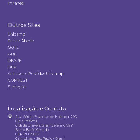
Intranet
Outros Sites
Unicamp
Ensino Aberto
GGTE
GDE
DEAPE
DERI
Achados e Perdidos Unicamp
COMVEST
S-integra
Localização e Contato
Rua Sérgio Buarque de Holanda, 290
Ciclo Básico II
Cidade Universitária "Zeferino Vaz"
Bairro Barão Geraldo
CEP 13083-859
Campinas - São Paulo - Brasil