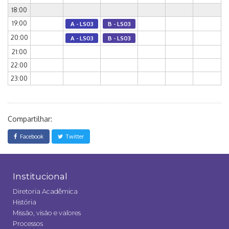
18:00
19:00
A - LS03
B - LS03
20:00
A - LS03
B - LS03
21:00
22:00
23:00
Compartilhar:
Facebook
Twitter
Institucional
Diretoria Acadêmica
História
Missão, visão e valores
Processos