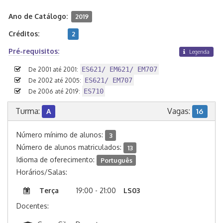
Ano de Catálogo:
2019
Créditos:
2
Pré-requisitos:
Legenda
ES621/ EM621/ EM707
De 2001 até 2001:
ES621/ EM707
De 2002 até 2005:
ES710
De 2006 até 2019:
Turma:
Vagas:
A
16
Número mínimo de alunos:
3
Número de alunos matriculados:
13
Idioma de oferecimento:
Português
Horários/Salas:
Terça
19:00 - 21:00
LS03
Docentes: