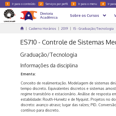
Ir para o conteúdo
Serviços por perfil
Ir para o menu
Ir par
1
2
3
4
Sobre os Cursos
Caderno Horários
2019
1S - Graduação/Tecnologia
ES710 - Controle de Sistemas Mec
Graduação/Tecnologia
Informações da disciplina
Ementa:
Conceito de realimentação. Modelagem de sistemas din
tempo discreto. Equivalentes discretos e sistemas amos
regime transitório e estacionário. Análise de resposta em
estabilidade: Routh-Hurwitz e de Nyquist. Projetos no d
discreto: avanço-atraso; lugar das raízes; PID. Convers
contínuo para discreto.