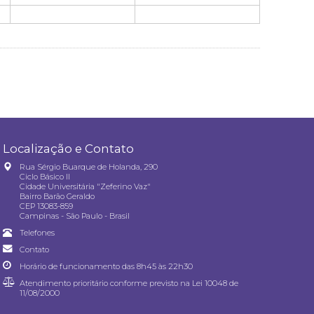
Localização e Contato
Rua Sérgio Buarque de Holanda, 290
Ciclo Básico II
Cidade Universitária "Zeferino Vaz"
Bairro Barão Geraldo
CEP 13083-859
Campinas - São Paulo - Brasil
Telefones
Contato
Horário de funcionamento das 8h45 às 22h30
Atendimento prioritário conforme previsto na
Lei 10048 de
11/08/2000