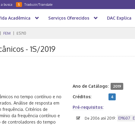
a a busca
Traduzir/Translate
5
Vida Acadêmica
Serviços Oferecidos
DAC Explica
FEM
ES710
ânicos - 1S/2019
Ano de Catálogo:
2019
âmicos no tempo contínuo e no
Créditos:
4
trados. Análise de resposta em
Pré-requisitos:
 frequência. Critérios de
omínio da frequência contínuo e
EM607 E
De 2006 até 2019:
ão de controladores do tempo