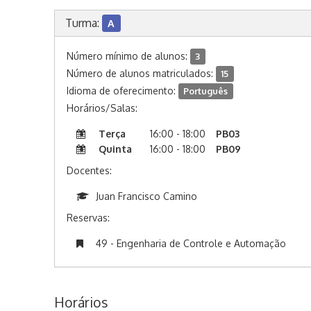
Turma:
A
Número mínimo de alunos:
3
Número de alunos matriculados:
15
Idioma de oferecimento:
Português
Horários/Salas:
Terça
16:00 - 18:00
PB03
Quinta
16:00 - 18:00
PB09
Docentes:
Juan Francisco Camino
Reservas:
49 - Engenharia de Controle e Automação
Horários