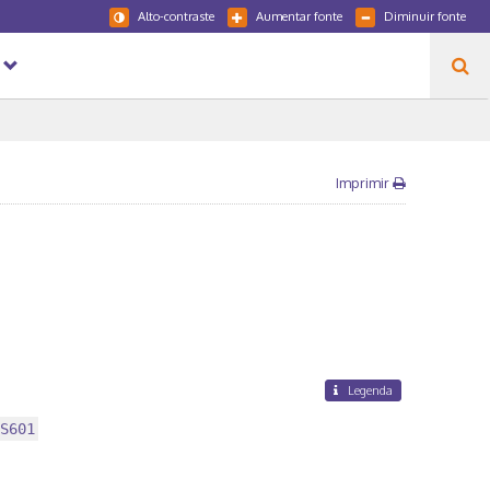
Alto-contraste
Aumentar fonte
Diminuir fonte
Imprimir
Legenda
S601