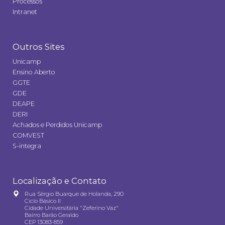
Processos
Intranet
Outros Sites
Unicamp
Ensino Aberto
GGTE
GDE
DEAPE
DERI
Achados e Perdidos Unicamp
COMVEST
S-integra
Localização e Contato
Rua Sérgio Buarque de Holanda, 290
Ciclo Básico II
Cidade Universitária "Zeferino Vaz"
Bairro Barão Geraldo
CEP 13083-859