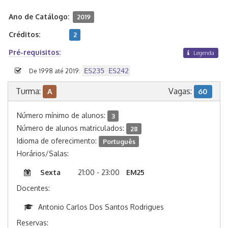
Ano de Catálogo:
2019
Créditos:
2
Pré-requisitos:
Legenda
ES235 ES242
De 1998 até 2019:
Turma:
Vagas:
A
60
Número mínimo de alunos:
3
Número de alunos matriculados:
28
Idioma de oferecimento:
Português
Horários/Salas:
Sexta
21:00 - 23:00
EM25
Docentes:
Antonio Carlos Dos Santos Rodrigues
Reservas: