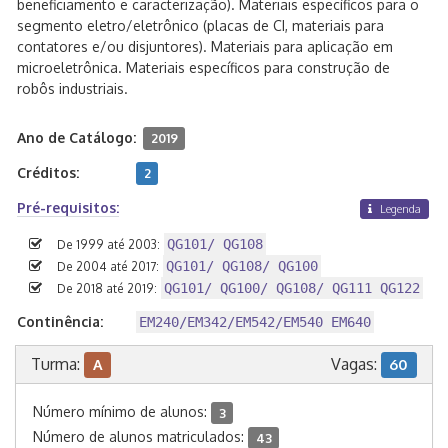
beneficiamento e caracterização). Materiais específicos para o
segmento eletro/eletrônico (placas de CI, materiais para
contatores e/ou disjuntores). Materiais para aplicação em
microeletrônica. Materiais específicos para construção de
robôs industriais.
Ano de Catálogo:
2019
Créditos:
2
Pré-requisitos:
Legenda
QG101/ QG108
De 1999 até 2003:
QG101/ QG108/ QG100
De 2004 até 2017:
QG101/ QG100/ QG108/ QG111 QG122
De 2018 até 2019:
Continência:
EM240/EM342/EM542/EM540 EM640
Turma:
Vagas:
A
60
Número mínimo de alunos:
3
Número de alunos matriculados:
43