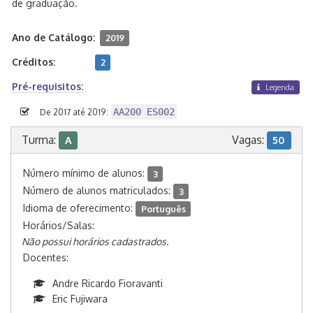
de graduação.
Ano de Catálogo:
2019
Créditos:
2
Pré-requisitos:
Legenda
AA200 ES002
De 2017 até 2019:
Turma:
Vagas:
A
50
Número mínimo de alunos:
3
Número de alunos matriculados:
3
Idioma de oferecimento:
Português
Horários/Salas:
Não possui horários cadastrados.
Docentes:
Andre Ricardo Fioravanti
Eric Fujiwara