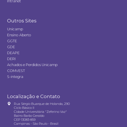
Intranet
Outros Sites
Unicamp
Ensino Aberto
GGTE
GDE
DEAPE
DERI
Achados e Perdidos Unicamp
COMVEST
S-integra
Localização e Contato
Rua Sérgio Buarque de Holanda, 290
Ciclo Básico II
Cidade Universitária "Zeferino Vaz"
Bairro Barão Geraldo
CEP 13083-859
Campinas - São Paulo - Brasil