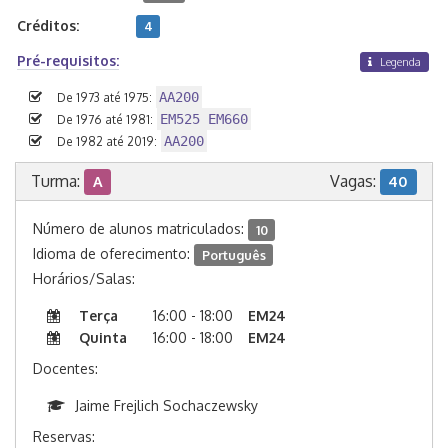
Créditos:
4
Pré-requisitos:
Legenda
AA200
De 1973 até 1975:
EM525 EM660
De 1976 até 1981:
AA200
De 1982 até 2019:
Turma:
Vagas:
A
40
Número de alunos matriculados:
10
Idioma de oferecimento:
Português
Horários/Salas:
Terça
16:00 - 18:00
EM24
Quinta
16:00 - 18:00
EM24
Docentes:
Jaime Frejlich Sochaczewsky
Reservas: