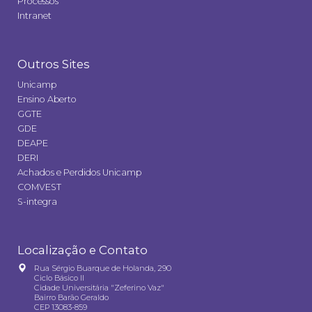
Processos
Intranet
Outros Sites
Unicamp
Ensino Aberto
GGTE
GDE
DEAPE
DERI
Achados e Perdidos Unicamp
COMVEST
S-integra
Localização e Contato
Rua Sérgio Buarque de Holanda, 290
Ciclo Básico II
Cidade Universitária "Zeferino Vaz"
Bairro Barão Geraldo
CEP 13083-859