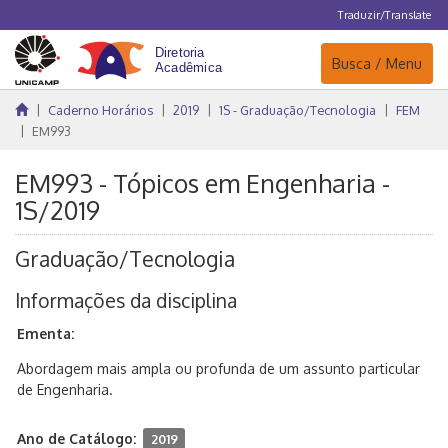
Traduzir/Translate
Navegação
Busca / Menu
Caderno Horários
2019
1S - Graduação/Tecnologia
FEM
EM993
EM993 - Tópicos em Engenharia -
1S/2019
Graduação/Tecnologia
Informações da disciplina
Ementa:
Abordagem mais ampla ou profunda de um assunto particular
de Engenharia.
Ano de Catálogo:
2019