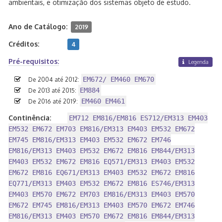
ambientais, e otimização dos sistemas objeto de estudo.
Ano de Catálogo:
2019
Créditos:
4
Pré-requisitos:
Legenda
EM672/ EM460 EM670
De 2004 até 2012:
EM884
De 2013 até 2015:
EM460 EM461
De 2016 até 2019:
Continência:
EM712 EM816/EM816 ES712/EM313 EM403
EM532 EM672 EM703 EM816/EM313 EM403 EM532 EM672
EM745 EM816/EM313 EM403 EM532 EM672 EM746
EM816/EM313 EM403 EM532 EM672 EM816 EM844/EM313
EM403 EM532 EM672 EM816 EQ571/EM313 EM403 EM532
EM672 EM816 EQ671/EM313 EM403 EM532 EM672 EM816
EQ771/EM313 EM403 EM532 EM672 EM816 ES746/EM313
EM403 EM570 EM672 EM703 EM816/EM313 EM403 EM570
EM672 EM745 EM816/EM313 EM403 EM570 EM672 EM746
EM816/EM313 EM403 EM570 EM672 EM816 EM844/EM313