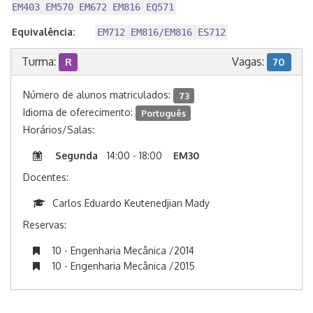
EM403 EM570 EM672 EM816 EQ571
Equivalência:
EM712 EM816/EM816 ES712
Turma:
Vagas:
R
70
Número de alunos matriculados:
73
Idioma de oferecimento:
Português
Horários/Salas:
Segunda
14:00 - 18:00
EM30
Docentes:
Carlos Eduardo Keutenedjian Mady
Reservas:
10 - Engenharia Mecânica /2014
10 - Engenharia Mecânica /2015