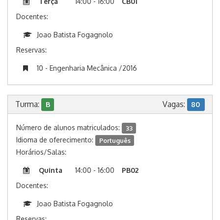
Terça
14:00 - 16:00
CB01
Docentes:
Joao Batista Fogagnolo
Reservas:
10 - Engenharia Mecânica /2016
Turma:
Vagas:
B
80
Número de alunos matriculados:
33
Idioma de oferecimento:
Português
Horários/Salas:
Quinta
14:00 - 16:00
PB02
Docentes:
Joao Batista Fogagnolo
Reservas: