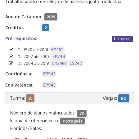
Trabalho prático de seleção de materiais junto à indústria.
Ano de Catálogo:
2019
Créditos:
2
Pré-requisitos:
Legenda
EM462
De 1990 até 2001:
EM740
De 2002 até 2003:
EM240/ ES242
De 2004 até 2019:
Continência:
EM943
Equivalência:
EM943
Turma:
Vagas:
A
80
Número de alunos matriculados:
70
Idioma de oferecimento:
Português
Horários/Salas: