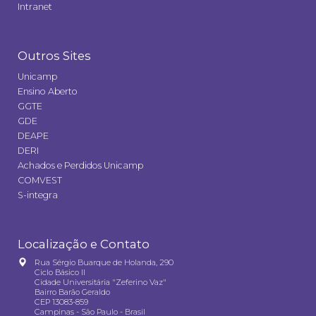
Intranet
Outros Sites
Unicamp
Ensino Aberto
GGTE
GDE
DEAPE
DERI
Achados e Perdidos Unicamp
COMVEST
S-integra
Localização e Contato
Rua Sérgio Buarque de Holanda, 290
Ciclo Básico II
Cidade Universitária "Zeferino Vaz"
Bairro Barão Geraldo
CEP 13083-859
Campinas - São Paulo - Brasil