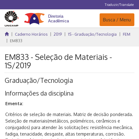
Traduzir/Translate
Navegação
Busca / Menu
Caderno Horários
2019
1S - Graduação/Tecnologia
FEM
EM833
EM833 - Seleção de Materiais -
1S/2019
Graduação/Tecnologia
Informações da disciplina
Ementa:
Critérios de seleção de materiais. Matriz de decisão ponderada.
Seleção de materiais(metálicos, poliméricos, cerâmicos e
conjugados) para atender às solicitações: resistência mecânica,
fadiga, tenacidade, desgaste, altas temperaturas, corrosão.