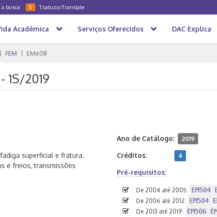
a a busca
Traduzir/Translate
5
Vida Acadêmica
Serviços Oferecidos
DAC Explica
FEM
EM608
- 1S/2019
Ano de Catálogo:
2019
iga superficial e fratura.
Créditos:
4
s e freios, transmissões
Pré-requisitos:
EM504 
De 2004 até 2005:
EM504 E
De 2006 até 2012:
EM506 E
De 2013 até 2019: