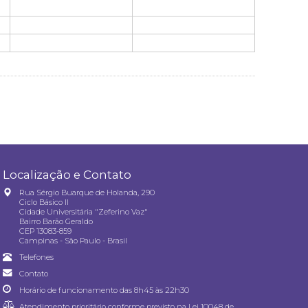
Localização e Contato
Rua Sérgio Buarque de Holanda, 290
Ciclo Básico II
Cidade Universitária "Zeferino Vaz"
Bairro Barão Geraldo
CEP 13083-859
Campinas - São Paulo - Brasil
Telefones
Contato
Horário de funcionamento das 8h45 às 22h30
Atendimento prioritário conforme previsto na
Lei 10048 de