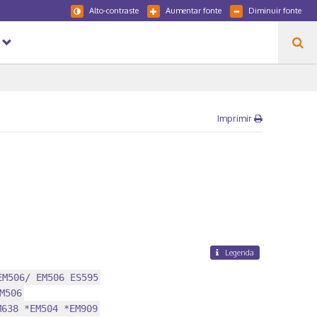
Alto-contraste
Aumentar fonte
Diminuir fonte
Imprimir
Legenda
EM506/ EM506 ES595
M506
M638 *EM504 *EM909