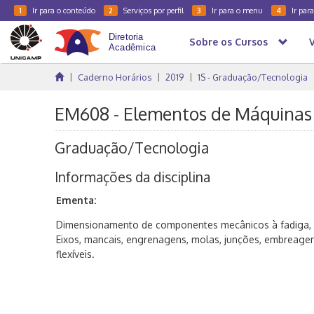
Ir para o conteúdo
Serviços por perfil
Ir para o menu
Ir par
1
2
3
4
Sobre os Cursos
Caderno Horários
2019
1S - Graduação/Tecnologia
EM608 - Elementos de Máquinas 
Graduação/Tecnologia
Informações da disciplina
Ementa:
Dimensionamento de componentes mecânicos à fadiga, fad
Eixos, mancais, engrenagens, molas, junções, embreagen
flexíveis.