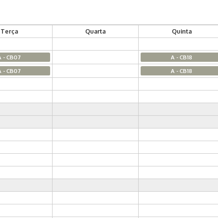
Terça
Quarta
Quinta
A - CB07
A - CB18
A - CB07
A - CB18