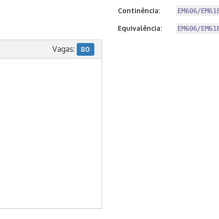
Continência:
EM606/EM61
Equivalência:
EM606/EM61
Vagas:
80