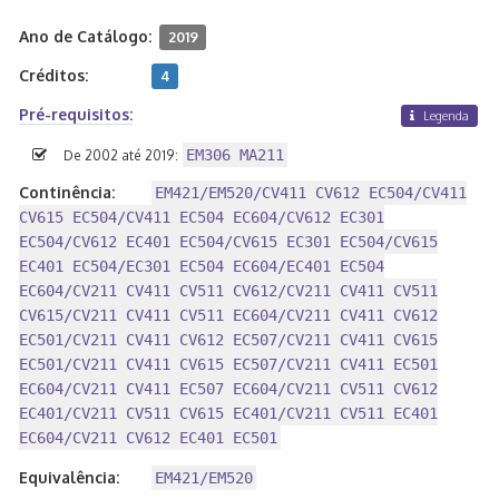
Ano de Catálogo:
2019
Créditos:
4
Pré-requisitos:
Legenda
EM306 MA211
De 2002 até 2019:
Continência:
EM421/EM520/CV411 CV612 EC504/CV411
CV615 EC504/CV411 EC504 EC604/CV612 EC301
EC504/CV612 EC401 EC504/CV615 EC301 EC504/CV615
EC401 EC504/EC301 EC504 EC604/EC401 EC504
EC604/CV211 CV411 CV511 CV612/CV211 CV411 CV511
CV615/CV211 CV411 CV511 EC604/CV211 CV411 CV612
EC501/CV211 CV411 CV612 EC507/CV211 CV411 CV615
EC501/CV211 CV411 CV615 EC507/CV211 CV411 EC501
EC604/CV211 CV411 EC507 EC604/CV211 CV511 CV612
EC401/CV211 CV511 CV615 EC401/CV211 CV511 EC401
EC604/CV211 CV612 EC401 EC501
Equivalência:
EM421/EM520