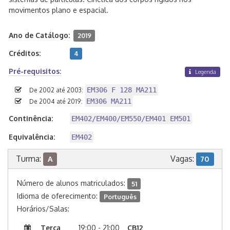
movimentos plano e espacial.
Ano de Catálogo:
2019
Créditos:
4
Pré-requisitos:
Legenda
EM306 F 128 MA211
De 2002 até 2003:
EM306 MA211
De 2004 até 2019:
Continência:
EM402/EM400/EM550/EM401 EM501
Equivalência:
EM402
Turma:
Vagas:
A
70
Número de alunos matriculados:
51
Idioma de oferecimento:
Português
Horários/Salas:
Terça
19:00 - 21:00
CB12