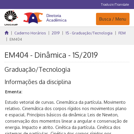
Traduzir/Translate
Navegação
Busca / Menu
Caderno Horários
2019
1S - Graduação/Tecnologia
FEM
EM404
EM404 - Dinâmica - 1S/2019
Graduação/Tecnologia
Informações da disciplina
Ementa:
Estudo vetorial de curvas. Cinemática da partícula. Movimento
relativo. Cinemática dos corpos rígidos nos movimentos plano
e espacial. Princípios básicos da dinâmica: Leis de Newton,
conservação dos momentos linear a angular e conservação de
energia. Impacto e atrito. Cinética da partícula. Cinética dos
sistemas de partículas. Cinética dos corpos rígidos nos