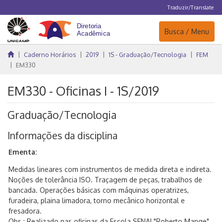
Traduzir/Translate
Navegação
Busca / Menu
Caderno Horários
2019
1S - Graduação/Tecnologia
FEM
EM330
EM330 - Oficinas I - 1S/2019
Graduação/Tecnologia
Informações da disciplina
Ementa:
Medidas lineares com instrumentos de medida direta e indireta.
Noções de tolerância ISO. Traçagem de peças, trabalhos de
bancada. Operações básicas com máquinas operatrizes,
furadeira, plaina limadora, torno mecânico horizontal e
fresadora.
Obs.: Realizado nas oficinas da Escola SENAI "Roberto Mange",