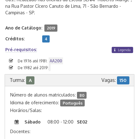
na Rua Pastor Cícero Canuto de Lima, 71 - São Bernardo -
Campinas - SP.
Ano de Catálogo:
2019
Créditos:
4
Pré-requisitos:
Legenda
AA200
De 1976 até 1981:
De 1982 até 2019:
Turma:
Vagas:
A
150
Número de alunos matriculados:
80
Idioma de oferecimento:
Português
Horários/Salas:
Sábado
08:00 - 12:00
SE02
Docentes: