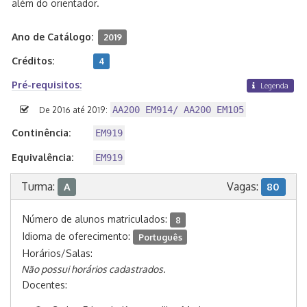
além do orientador.
Ano de Catálogo:
2019
Créditos:
4
Pré-requisitos:
Legenda
AA200 EM914/ AA200 EM105
De 2016 até 2019:
Continência:
EM919
Equivalência:
EM919
Turma:
Vagas:
A
80
Número de alunos matriculados:
8
Idioma de oferecimento:
Português
Horários/Salas:
Não possui horários cadastrados.
Docentes: