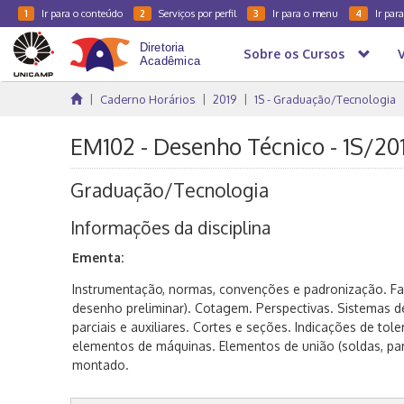
Ir para o conteúdo
Serviços por perfil
Ir para o menu
Ir par
1
2
3
4
Sobre os Cursos
Caderno Horários
2019
1S - Graduação/Tecnologia
EM102 - Desenho Técnico - 1S/20
Graduação/Tecnologia
Informações da disciplina
Ementa:
Instrumentação, normas, convenções e padronização. Fa
desenho preliminar). Cotagem. Perspectivas. Sistemas de 
parciais e auxiliares. Cortes e seções. Indicações de tol
elementos de máquinas. Elementos de união (soldas, para
montado.