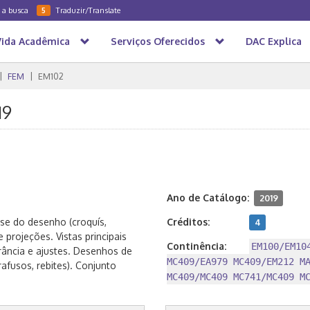
a a busca
Traduzir/Translate
5
Vida Acadêmica
Serviços Oferecidos
DAC Explica
FEM
EM102
19
Ano de Catálogo:
2019
se do desenho (croquís,
Créditos:
4
projeções. Vistas principais
Continência:
EM100/EM10
erância e ajustes. Desenhos de
MC409/EA979 MC409/EM212 M
fusos, rebites). Conjunto
MC409/MC409 MC741/MC409 M