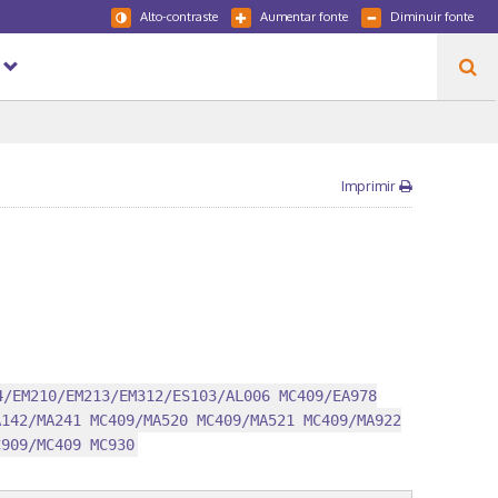
Alto-contraste
Aumentar fonte
Diminuir fonte
Imprimir
4/EM210/EM213/EM312/ES103/AL006 MC409/EA978
A142/MA241 MC409/MA520 MC409/MA521 MC409/MA922
C909/MC409 MC930