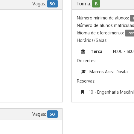
Vagas:
Turma:
50
B
Número mínimo de alunos:
Número de alunos matricula
Idioma de oferecimento:
Por
Horários/Salas:
Terça
14:00 - 18:
Docentes:
Marcos Akira Davila
Reservas:
10 - Engenharia Mecân
Vagas:
50