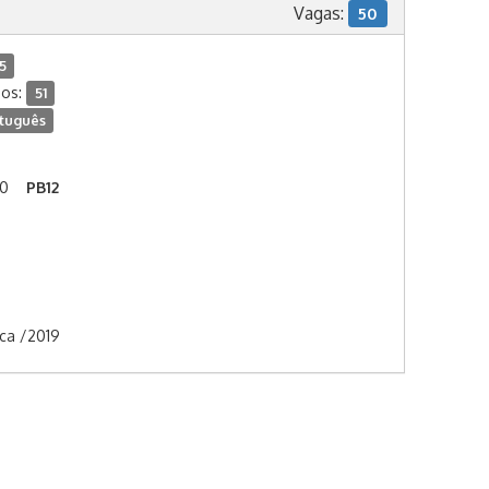
Vagas:
50
15
dos:
51
tuguês
00
PB12
ica /2019