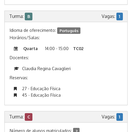
Turma:
Vagas:
B
1
Idioma de oferecimento:
Português
Horários/Salas:
Quarta
14:00 - 15:00
TC02
Docentes:
Claudia Regina Cavaglieri
Reservas:
27 - Educação Física
45 - Educação Física
Turma:
Vagas:
C
1
Número de alunos matriculados:
2