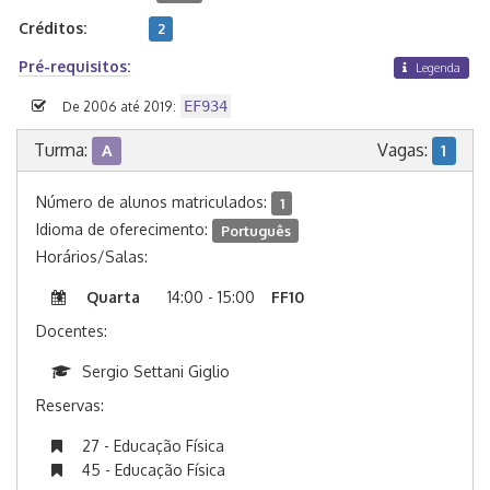
Créditos:
2
Pré-requisitos:
Legenda
EF934
De 2006 até 2019:
Turma:
Vagas:
A
1
Número de alunos matriculados:
1
Idioma de oferecimento:
Português
Horários/Salas:
Quarta
14:00 - 15:00
FF10
Docentes:
Sergio Settani Giglio
Reservas:
27 - Educação Física
45 - Educação Física