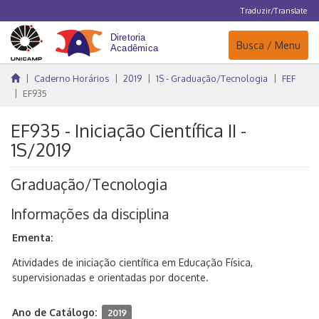
Traduzir/Translate
Navegação
Busca / Menu
Caderno Horários
2019
1S - Graduação/Tecnologia
FEF
EF935
EF935 - Iniciação Científica II -
1S/2019
Graduação/Tecnologia
Informações da disciplina
Ementa:
Atividades de iniciação científica em Educação Física,
supervisionadas e orientadas por docente.
Ano de Catálogo:
2019