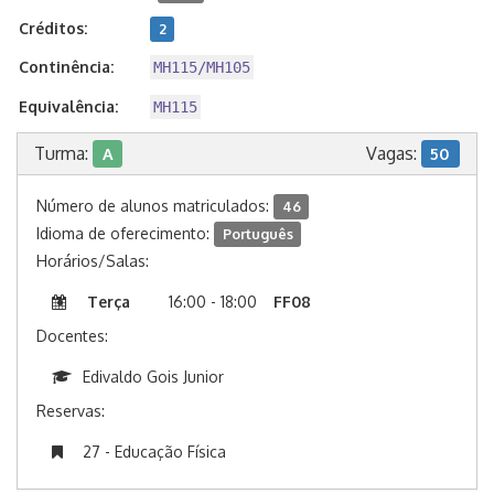
Créditos:
2
Continência:
MH115/MH105
Equivalência:
MH115
Turma:
Vagas:
A
50
Número de alunos matriculados:
46
Idioma de oferecimento:
Português
Horários/Salas:
Terça
16:00 - 18:00
FF08
Docentes:
Edivaldo Gois Junior
Reservas:
27 - Educação Física