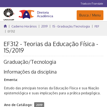
Traduzir/Translate
Navegação
Busca / Menu
Caderno Horários
2019
1S - Graduação/Tecnologia
FEF
EF312
EF312 - Teorias da Educação Física -
1S/2019
Graduação/Tecnologia
Informações da disciplina
Ementa:
Estudo das principais teorias da Educação Física e sua filiação
epistemológica e suas implicações para a prática pedagógica.
Ano de Catálogo:
2019