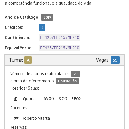
a competência funcional e a qualidade de vida.
Ano de Catálogo:
2019
Créditos:
2
Continência:
EF425/EF215/MH210
Equivalência:
EF425/EF215/MH210
Turma:
Vagas:
A
55
Número de alunos matriculados:
27
Idioma de oferecimento:
Português
Horários/Salas:
Quinta
16:00 - 18:00
FF02
Docentes:
Roberto Vilarta
Reservas: