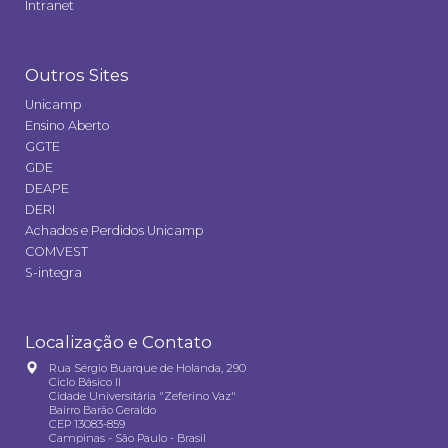
Intranet
Outros Sites
Unicamp
Ensino Aberto
GGTE
GDE
DEAPE
DERI
Achados e Perdidos Unicamp
COMVEST
S-integra
Localização e Contato
Rua Sérgio Buarque de Holanda, 290
Ciclo Básico II
Cidade Universitária "Zeferino Vaz"
Bairro Barão Geraldo
CEP 13083-859
Campinas - São Paulo - Brasil