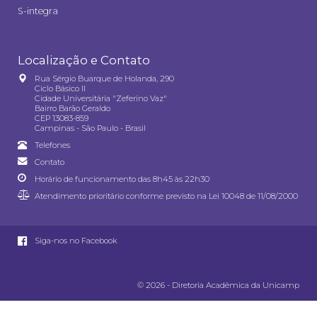
S-integra
Localização e Contato
Rua Sérgio Buarque de Holanda, 290
Ciclo Básico II
Cidade Universitária "Zeferino Vaz"
Bairro Barão Geraldo
CEP 13083-859
Campinas - São Paulo - Brasil
Telefones
Contato
Horário de funcionamento das 8h45 às 22h30
Atendimento prioritário conforme previsto na
Lei 10048 de 11/08/2000
Siga-nos no Facebook
© 2026 - Diretoria Acadêmica da Unicamp