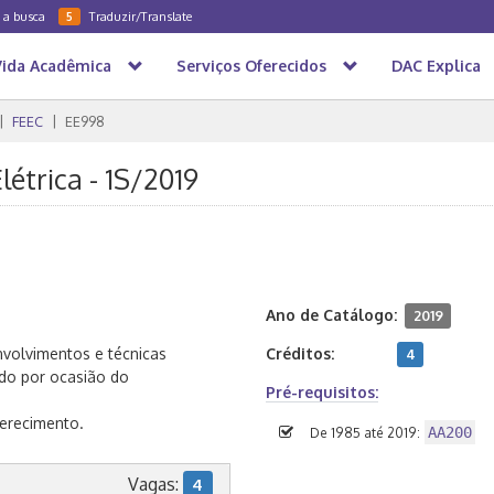
a a busca
Traduzir/Translate
5
Vida Acadêmica
Serviços Oferecidos
DAC Explica
FEEC
EE998
étrica - 1S/2019
Ano de Catálogo:
2019
nvolvimentos e técnicas
Créditos:
4
do por ocasião do
Pré-requisitos:
ferecimento.
AA200
De 1985 até 2019:
Vagas:
4