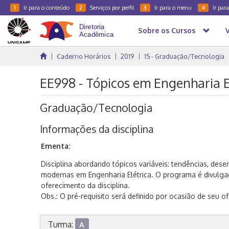
Ir para o conteúdo
Serviços por perfil
Ir para o menu
Ir par
1
2
3
4
Sobre os Cursos
Caderno Horários
2019
1S - Graduação/Tecnologia
EE998 - Tópicos em Engenharia El
Graduação/Tecnologia
Informações da disciplina
Ementa:
Disciplina abordando tópicos variáveis: tendências, dese
modernas em Engenharia Elétrica. O programa é divulga
oferecimento da disciplina.
Obs.: O pré-requisito será definido por ocasião de seu o
Turma:
A