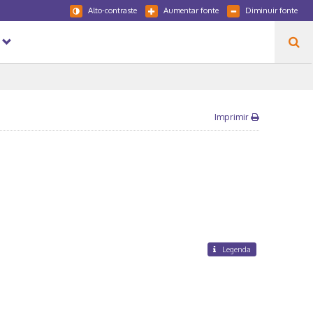
Alto-contraste
Aumentar fonte
Diminuir fonte
Imprimir
Legenda