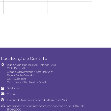
Localização e Contato
Rua Sérgio Buarque de Holanda, 290
Ciclo Básico II
Cidade Universitária "Zeferino Vaz"
Bairro Barão Geraldo
CEP 13083-859
Campinas - São Paulo - Brasil
Telefones
Contato
Horário de funcionamento das 8h45 às 22h30
Atendimento prioritário conforme previsto na
Lei 10048 de
11/08/2000