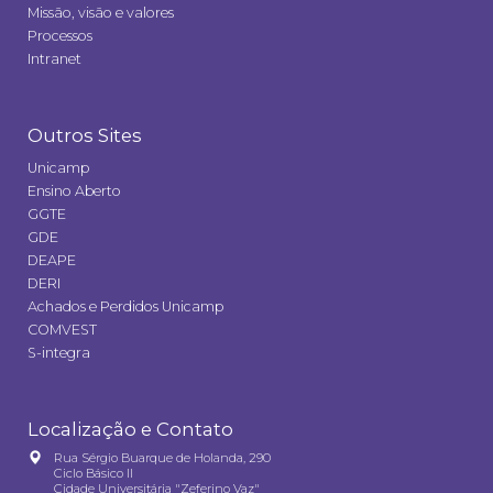
Missão, visão e valores
Processos
Intranet
Outros Sites
Unicamp
Ensino Aberto
GGTE
GDE
DEAPE
DERI
Achados e Perdidos Unicamp
COMVEST
S-integra
Localização e Contato
Rua Sérgio Buarque de Holanda, 290
Ciclo Básico II
Cidade Universitária "Zeferino Vaz"