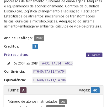
processos de fechamento. Sistemas de embalagens. Máquinas
e equipamentos de acondicionamento. Controle de qualidade.
Distribuição, logística, planejamento e legislação. Reciclagem.
Estabilidade de alimentos: mecanismos de transformações
físicas, químicas e microbiológicas. Adequação do sistema
alimento/embalagem/ambiente; cálculos de vida-de-prateleira.
Ano de Catálogo:
2019
Créditos:
3
Pré-requisitos:
Legenda
TA431 TA534 TA615
De 2004 até 2019:
Continência:
FT640/TA711/TA704
Equivalência:
FT640/TA711/TA704
Turma:
Vagas:
A
40
Número de alunos matriculados:
24