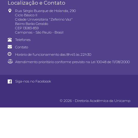
Localização e Contato
Rua Sérgio Buarque de Holanda, 290
Ciclo Básico II
Cidade Universitária "Zeferino Vaz"
Bairro Barão Geraldo
CEP 13083-859
Campinas - São Paulo - Brasil
Telefones
Contato
Horário de funcionamento das 8h45 às 22h30
Atendimento prioritário conforme previsto na
Lei 10048 de 11/08/2000
Siga-nos no Facebook
© 2026 - Diretoria Acadêmica da Unicamp