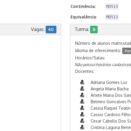
Continência:
MD513
Equivalência:
MD513
Vagas:
Turma:
40
B
Número de alunos matricula
Idioma de oferecimento:
Por
Horários/Salas:
Não possui horários cadastrad
Docentes:
Adriana Gomes Luz
Angela Maria Bacha
Arlete Maria Dos Sa
Belmiro Goncalves Pe
Cassia Raquel Teatin 
Cassio Cardoso Filho
Cesar Cabello Dos S
Cristina Laguna Benet