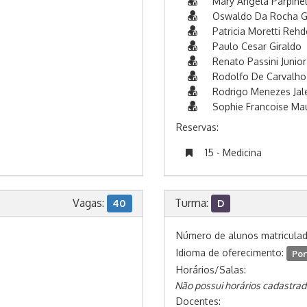
Mary Angela Parpinel
Oswaldo Da Rocha G
Patricia Moretti Rehd
Paulo Cesar Giraldo
Renato Passini Junior
Rodolfo De Carvalho
Rodrigo Menezes Jal
Sophie Francoise Mau
Reservas:
15 - Medicina
Vagas:
Turma:
40
D
Número de alunos matricula
Idioma de oferecimento:
Por
Horários/Salas:
Não possui horários cadastrad
Docentes: