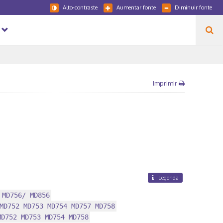
Alto-contraste
Aumentar fonte
Diminuir fonte
Imprimir
Legenda
 MD756/ MD856
MD752 MD753 MD754 MD757 MD758
MD752 MD753 MD754 MD758