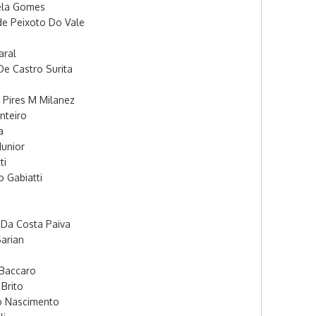
ela Gomes
e Peixoto Do Vale
aral
e Castro Surita
i Pires M Milanez
nteiro
a
Junior
ti
o Gabiatti
 Da Costa Paiva
Sarian
 Baccaro
 Brito
o Nascimento