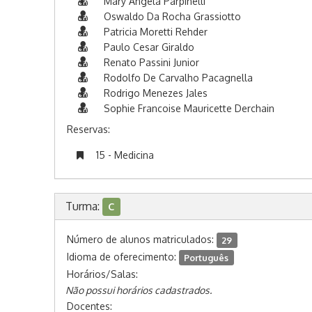
Mary Angela Parpinelli
Oswaldo Da Rocha Grassiotto
Patricia Moretti Rehder
Paulo Cesar Giraldo
Renato Passini Junior
Rodolfo De Carvalho Pacagnella
Rodrigo Menezes Jales
Sophie Francoise Mauricette Derchain
Reservas:
15 - Medicina
Turma:
C
Número de alunos matriculados:
29
Idioma de oferecimento:
Português
Horários/Salas:
Não possui horários cadastrados.
Docentes: