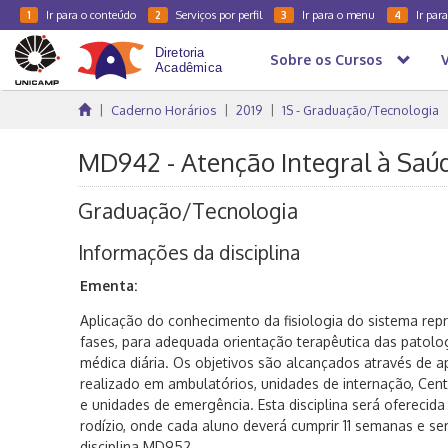
Ir para o conteúdo
Serviços por perfil
Ir para o menu
Ir par
1
2
3
4
Sobre os Cursos
Caderno Horários
2019
1S - Graduação/Tecnologia
MD942 - Atenção Integral à Saúd
Graduação/Tecnologia
Informações da disciplina
Ementa:
Aplicação do conhecimento da fisiologia do sistema repr
fases, para adequada orientação terapêutica das patolog
médica diária. Os objetivos são alcançados através de a
realizado em ambulatórios, unidades de internação, Cent
e unidades de emergência. Esta disciplina será ofereci
rodízio, onde cada aluno deverá cumprir 11 semanas e se
disciplina MD952.