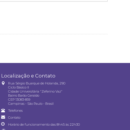
Localização e Contato
Rua Sérgio Buarque de Holanda, 290
Ciclo Básico II
Cidade Universitária "Zeferino Vaz"
Bairro Barão Geraldo
CEP 13083-859
Campinas - São Paulo - Brasil
Telefones
Contato
Horário de funcionamento das 8h45 às 22h30