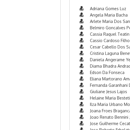
Adriana Gomes Luz
Angela Maria Bacha
Arlete Maria Dos Sa
Belmiro Goncalves Pe
Cassia Raquel Teatin 
Cassio Cardoso Filho
Cesar Cabello Dos S
Cristina Laguna Benet
Daniela Angerame Y
Diama Bhadra Andrad
Edson Da Fonseca
Eliana Martorano Am
Fernanda Garanhani D
Giuliane Jesus Lajos
Helaine Maria Bestet
Ilza Maria Urbano Mo
Joana Froes Braganc
Joao Renato Bennini 
Jose Guilherme Cecat
Jose Roberto Erbolat