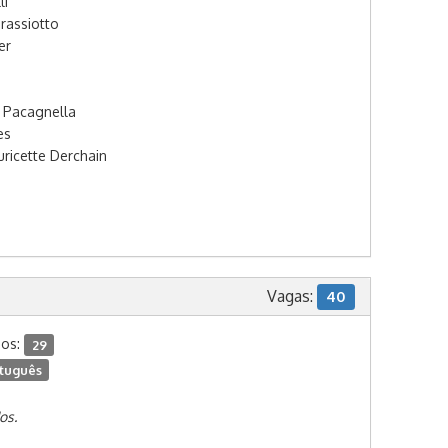
li
rassiotto
er
 Pacagnella
es
ricette Derchain
Vagas:
40
dos:
29
tuguês
os.