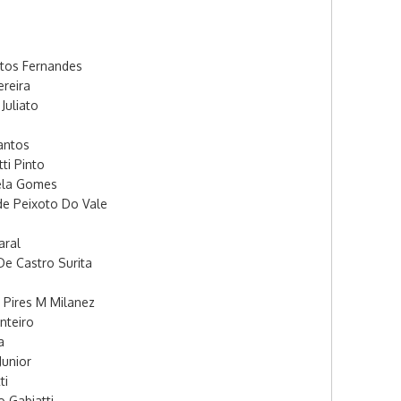
ntos Fernandes
reira
Juliato
antos
ti Pinto
ela Gomes
e Peixoto Do Vale
aral
e Castro Surita
i Pires M Milanez
nteiro
a
Junior
ti
o Gabiatti