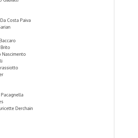
 Da Costa Paiva
Sarian
 Baccaro
 Brito
o Nascimento
li
rassiotto
er
 Pacagnella
es
ricette Derchain