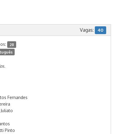
Vagas:
40
dos:
28
tuguês
os.
ntos Fernandes
reira
Juliato
antos
ti Pinto