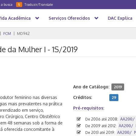
a a busca
Traduzir/Translate
5
Vida Acadêmica
Serviços Oferecidos
DAC Explica
FCM
MD942
e da Mulher I - 1S/2019
Ano de Catálogo:
2019
odutor feminino nas diversas
Créditos:
29
ias mais prevalentes na prática
Pré-requisitos:
prendizado em serviço,
ro Cirúrgico, Centro Obstétrico
AA200/
De 2006 até 2008:
da em 48 semanas sob a forma de
AA200/ 
De 2009 até 2012:
rá oferecida concomitante à
AA200/ 
De 2013 até 2019: