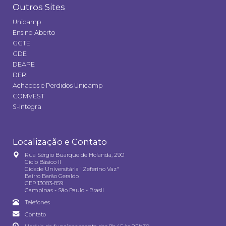
Outros Sites
Unicamp
Ensino Aberto
GGTE
GDE
DEAPE
DERI
Achados e Perdidos Unicamp
COMVEST
S-integra
Localização e Contato
Rua Sérgio Buarque de Holanda, 290
Ciclo Básico II
Cidade Universitária "Zeferino Vaz"
Bairro Barão Geraldo
CEP 13083-859
Campinas - São Paulo - Brasil
Telefones
Contato