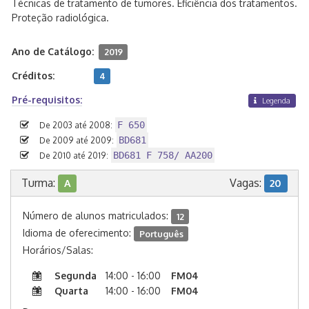
Técnicas de tratamento de tumores. Eficiência dos tratamentos.
Proteção radiológica.
Ano de Catálogo:
2019
Créditos:
4
Pré-requisitos:
Legenda
F 650
De 2003 até 2008:
BD681
De 2009 até 2009:
BD681 F 758/ AA200
De 2010 até 2019:
Turma:
Vagas:
A
20
Número de alunos matriculados:
12
Idioma de oferecimento:
Português
Horários/Salas:
Segunda
14:00 - 16:00
FM04
Quarta
14:00 - 16:00
FM04