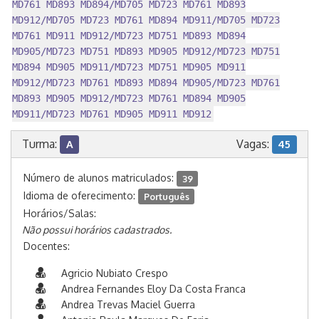
MD761 MD893 MD894/MD705 MD723 MD761 MD893
MD912/MD705 MD723 MD761 MD894 MD911/MD705 MD723
MD761 MD911 MD912/MD723 MD751 MD893 MD894
MD905/MD723 MD751 MD893 MD905 MD912/MD723 MD751
MD894 MD905 MD911/MD723 MD751 MD905 MD911
MD912/MD723 MD761 MD893 MD894 MD905/MD723 MD761
MD893 MD905 MD912/MD723 MD761 MD894 MD905
MD911/MD723 MD761 MD905 MD911 MD912
Turma:
Vagas:
A
45
Número de alunos matriculados:
39
Idioma de oferecimento:
Português
Horários/Salas:
Não possui horários cadastrados.
Docentes:
Agricio Nubiato Crespo
Andrea Fernandes Eloy Da Costa Franca
Andrea Trevas Maciel Guerra