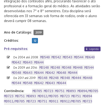
integração dos conteúdos afins, procurando favorecer o ato
profissional e a formação geral do médico. As atividades serão
desenvolvidas nos 7º e 8º semestres. Esta disciplina será
oferecida em 33 semanas sob forma de rodízio, onde o aluno
deverá cumprir 08 semanas.
Ano de Catálogo:
2019
Créditos:
12
Pré-requisitos:
Legenda
MD540 MD542 MD543 MD544 MD640
De 2004 até 2008:
MD642 MD643 MD644
MD148 MD248 MD348 MD448 MD544
De 2009 até 2016:
MD548 MD643 MD644 MD642 MD648 MD444
MD148 MD248 MD348 MD444 MD448
De 2017 até 2019:
MD544 MD548 MD642 MD643 MD644
Continência:
MD705 MD723 MD751 MD893 MD894/MD705
MD723 MD751 MD893 MD912/MD705 MD723 MD751 MD894
MD911/MD705 MD723 MD751 MD911 MD912/MD705 MD723