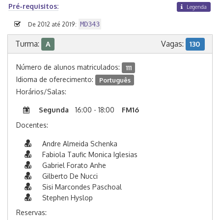
Pré-requisitos:
Legenda
MD343
De 2012 até 2019:
Turma:
Vagas:
A
130
Número de alunos matriculados:
111
Idioma de oferecimento:
Português
Horários/Salas:
Segunda
16:00 - 18:00
FM16
Docentes:
Andre Almeida Schenka
Fabiola Taufic Monica Iglesias
Gabriel Forato Anhe
Gilberto De Nucci
Sisi Marcondes Paschoal
Stephen Hyslop
Reservas: