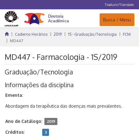
Traduzir/Translate
Navegação
Busca / Menu
Caderno Horários
2019
1S - Graduação/Tecnologia
FCM
MD447
MD447 - Farmacologia - 1S/2019
Graduação/Tecnologia
Informações da disciplina
Ementa:
Abordagem da terapêutica das doenças mais prevalentes.
Ano de Catálogo:
2019
Créditos:
3