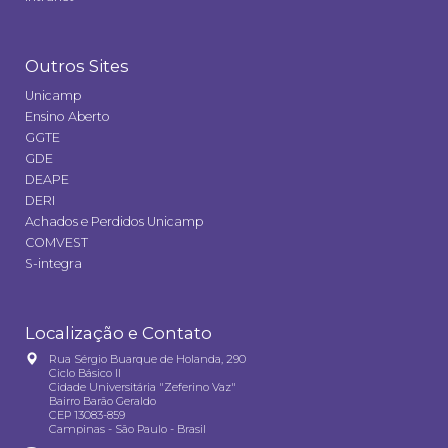
Outros Sites
Unicamp
Ensino Aberto
GGTE
GDE
DEAPE
DERI
Achados e Perdidos Unicamp
COMVEST
S-integra
Localização e Contato
Rua Sérgio Buarque de Holanda, 290
Ciclo Básico II
Cidade Universitária "Zeferino Vaz"
Bairro Barão Geraldo
CEP 13083-859
Campinas - São Paulo - Brasil