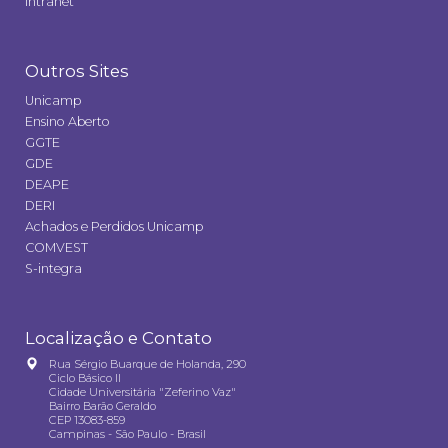
Intranet
Outros Sites
Unicamp
Ensino Aberto
GGTE
GDE
DEAPE
DERI
Achados e Perdidos Unicamp
COMVEST
S-integra
Localização e Contato
Rua Sérgio Buarque de Holanda, 290
Ciclo Básico II
Cidade Universitária "Zeferino Vaz"
Bairro Barão Geraldo
CEP 13083-859
Campinas - São Paulo - Brasil