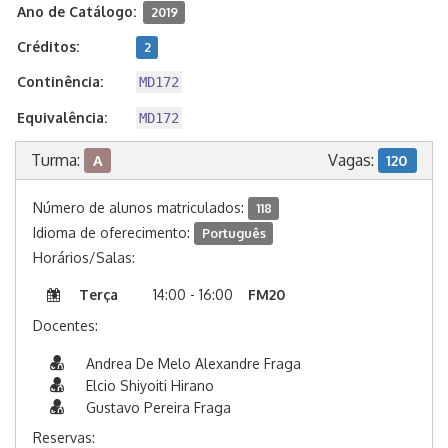
Ano de Catálogo:
2019
Créditos:
2
Continência:
MD172
Equivalência:
MD172
Turma:
Vagas:
A
120
Número de alunos matriculados:
118
Idioma de oferecimento:
Português
Horários/Salas:
Terça
14:00 - 16:00
FM20
Docentes:
Andrea De Melo Alexandre Fraga
Elcio Shiyoiti Hirano
Gustavo Pereira Fraga
Reservas: