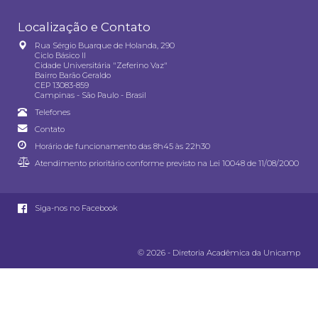
Localização e Contato
Rua Sérgio Buarque de Holanda, 290
Ciclo Básico II
Cidade Universitária "Zeferino Vaz"
Bairro Barão Geraldo
CEP 13083-859
Campinas - São Paulo - Brasil
Telefones
Contato
Horário de funcionamento das 8h45 às 22h30
Atendimento prioritário conforme previsto na
Lei 10048 de 11/08/2000
Siga-nos no Facebook
© 2026 - Diretoria Acadêmica da Unicamp