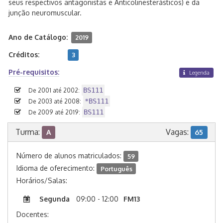
seus respectivos antagonistas e Anticolinesterásticos) e da
junção neuromuscular.
Ano de Catálogo:
2019
Créditos:
3
Pré-requisitos:
Legenda
BS111
De 2001 até 2002:
*BS111
De 2003 até 2008:
BS111
De 2009 até 2019:
Turma:
Vagas:
A
65
Número de alunos matriculados:
59
Idioma de oferecimento:
Português
Horários/Salas:
Segunda
09:00 - 12:00
FM13
Docentes: