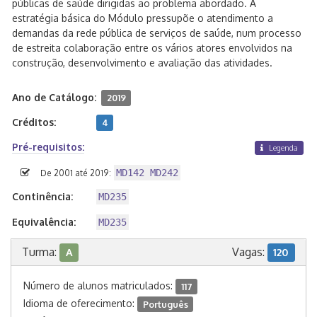
públicas de saúde dirigidas ao problema abordado. A
estratégia básica do Módulo pressupõe o atendimento a
demandas da rede pública de serviços de saúde, num processo
de estreita colaboração entre os vários atores envolvidos na
construção, desenvolvimento e avaliação das atividades.
Ano de Catálogo:
2019
Créditos:
4
Pré-requisitos:
Legenda
MD142 MD242
De 2001 até 2019:
Continência:
MD235
Equivalência:
MD235
Turma:
Vagas:
A
120
Número de alunos matriculados:
117
Idioma de oferecimento:
Português