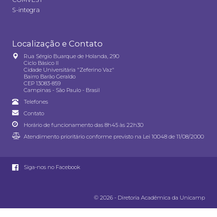
S-integra
Localização e Contato
Rua Sérgio Buarque de Holanda, 290
Ciclo Básico II
Cidade Universitária "Zeferino Vaz"
Bairro Barão Geraldo
CEP 13083-859
Campinas - São Paulo - Brasil
Telefones
Contato
Horário de funcionamento das 8h45 às 22h30
Atendimento prioritário conforme previsto na
Lei 10048 de 11/08/2000
Siga-nos no Facebook
© 2026 - Diretoria Acadêmica da Unicamp