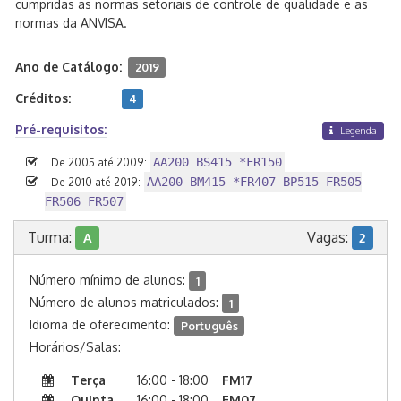
cumpridas as normas setoriais de controle de qualidade e as
normas da ANVISA.
Ano de Catálogo:
2019
Créditos:
4
Pré-requisitos:
Legenda
AA200 BS415 *FR150
De 2005 até 2009:
AA200 BM415 *FR407 BP515 FR505
De 2010 até 2019:
FR506 FR507
Turma:
Vagas:
A
2
Número mínimo de alunos:
1
Número de alunos matriculados:
1
Idioma de oferecimento:
Português
Horários/Salas:
Terça
16:00 - 18:00
FM17
Quinta
16:00 - 18:00
FM07