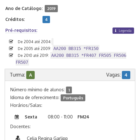
Ano de Catálogo:
2019
Créditos:
4
Pré-requisitos:
Legenda
De 2004 até 2004:
AA200 BB315 *FR150
De 2005 até 2009:
AA200 BB315 *FR407 FR505 FR506
De 2010 até 2019:
FR507
Turma:
Vagas:
A
4
Número mínimo de alunos:
1
Idioma de oferecimento:
Português
Horários/Salas:
Sexta
08:00 - 11:00
FM24
Docentes:
Celia Regina Garlipp