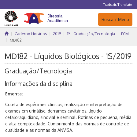
Traduzir/Translate
Navegação
Busca / Menu
Caderno Horários
2019
1S - Graduação/Tecnologia
FCM
MD182
MD182 - Líquidos Biológicos - 1S/2019
Graduação/Tecnologia
Informações da disciplina
Ementa:
Coleta de espécimes clínicos, realização e interpretação de
exames em urinálise, derrames cavitários, líquido
cefaloraquidiano, sinovial e seminal. Rotinas de pequena, média
e alta complexidade. Cumprimento das normas de controle de
qualidade e as normas da ANVISA.