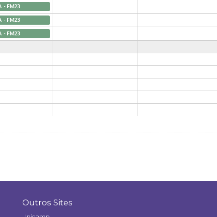
A - FM23
A - FM23
A - FM23
Outros Sites
Unicamp