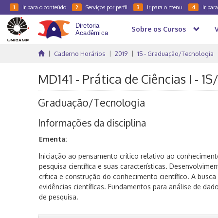
Ir para o conteúdo
Serviços por perfil
Ir para o menu
Ir par
1
2
3
4
Sobre os Cursos
Caderno Horários
2019
1S - Graduação/Tecnologia
MD141 - Prática de Ciências I - 1S
Graduação/Tecnologia
Informações da disciplina
Ementa:
Iniciação ao pensamento crítico relativo ao conheciment
pesquisa científica e suas características. Desenvolvimen
crítica e construção do conhecimento científico. A busc
evidências científicas. Fundamentos para análise de dad
de pesquisa.