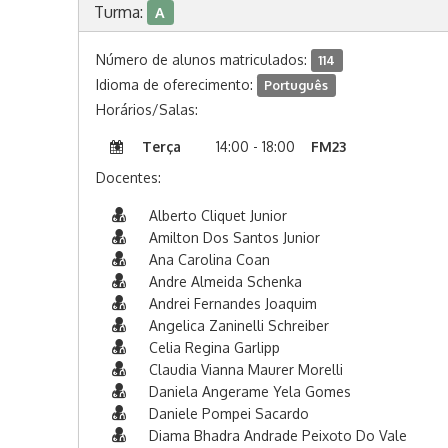
Turma:
A
Número de alunos matriculados:
114
Idioma de oferecimento:
Português
Horários/Salas:
Terça
14:00 - 18:00
FM23
Docentes:
Alberto Cliquet Junior
Amilton Dos Santos Junior
Ana Carolina Coan
Andre Almeida Schenka
Andrei Fernandes Joaquim
Angelica Zaninelli Schreiber
Celia Regina Garlipp
Claudia Vianna Maurer Morelli
Daniela Angerame Yela Gomes
Daniele Pompei Sacardo
Diama Bhadra Andrade Peixoto Do Vale