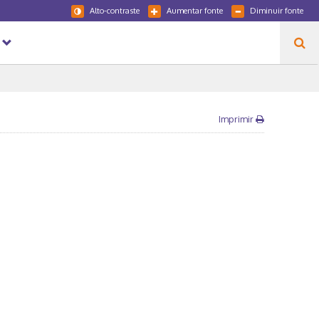
Alto-contraste
Aumentar fonte
Diminuir fonte
Imprimir