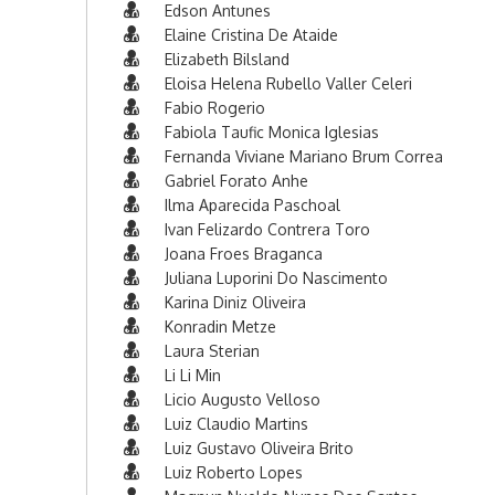
Edson Antunes
Elaine Cristina De Ataide
Elizabeth Bilsland
Eloisa Helena Rubello Valler Celeri
Fabio Rogerio
Fabiola Taufic Monica Iglesias
Fernanda Viviane Mariano Brum Correa
Gabriel Forato Anhe
Ilma Aparecida Paschoal
Ivan Felizardo Contrera Toro
Joana Froes Braganca
Juliana Luporini Do Nascimento
Karina Diniz Oliveira
Konradin Metze
Laura Sterian
Li Li Min
Licio Augusto Velloso
Luiz Claudio Martins
Luiz Gustavo Oliveira Brito
Luiz Roberto Lopes