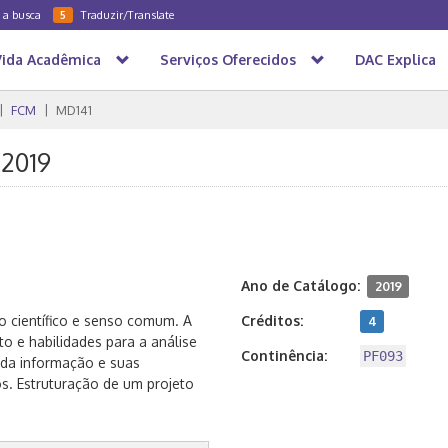
a a busca
Traduzir/Translate
5
Vida Acadêmica
Serviços Oferecidos
DAC Explica
FCM
MD141
/2019
Ano de Catálogo:
2019
o científico e senso comum. A
Créditos:
4
to e habilidades para a análise
Continência:
PF093
a da informação e suas
os. Estruturação de um projeto