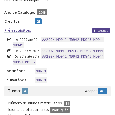
Ano de Catálogo:
2019
Créditos:
21
Pré-requisitos:
Legenda
AA200/ MD941 MD942 MD943 MD944
De 2009 até 2011:
MD949
AA200/ MD941 MD942 MD943 MD944
De 2012 até 2017:
AA200/ MD941 MD942 MD943 MD944
De 2018 até 2019:
MD951 MD952
Continência:
MD619
Equivalência:
MD619
Turma:
Vagas:
A
40
Número de alunos matriculados:
31
Idioma de oferecimento:
Português