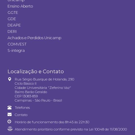
Ensino Aberto
GGTE
GDE
DEAPE
DERI
Achados e Perdidos Unicamp
COMVEST
S-integra
Localização e Contato
Rua Sérgio Buarque de Holanda, 290
Ciclo Básico II
Cidade Universitária "Zeferino Vaz"
Bairro Barão Geraldo
CEP 13083-859
Campinas - São Paulo - Brasil
Telefones
Contato
Horário de funcionamento das 8h45 às 22h30
Atendimento prioritário conforme previsto na
Lei 10048 de 11/08/2000