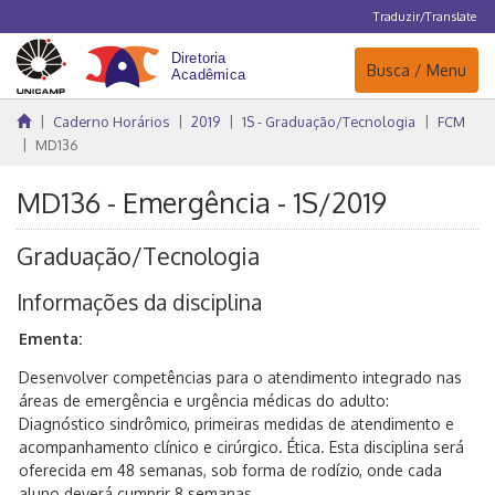
Traduzir/Translate
Navegação
Busca / Menu
Caderno Horários
2019
1S - Graduação/Tecnologia
FCM
MD136
MD136 - Emergência - 1S/2019
Graduação/Tecnologia
Informações da disciplina
Ementa:
Desenvolver competências para o atendimento integrado nas
áreas de emergência e urgência médicas do adulto:
Diagnóstico sindrômico, primeiras medidas de atendimento e
acompanhamento clínico e cirúrgico. Ética. Esta disciplina será
oferecida em 48 semanas, sob forma de rodízio, onde cada
aluno deverá cumprir 8 semanas.