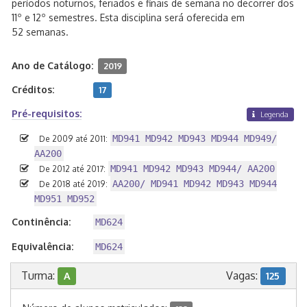
períodos noturnos, feriados e finais de semana no decorrer dos
11º e 12º semestres. Esta disciplina será oferecida em
52 semanas.
Ano de Catálogo:
2019
Créditos:
17
Pré-requisitos:
Legenda
MD941 MD942 MD943 MD944 MD949/
De 2009 até 2011:
AA200
MD941 MD942 MD943 MD944/ AA200
De 2012 até 2017:
AA200/ MD941 MD942 MD943 MD944
De 2018 até 2019:
MD951 MD952
Continência:
MD624
Equivalência:
MD624
Turma:
Vagas:
A
125