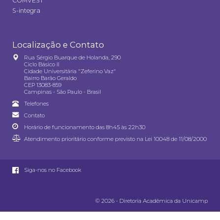
COMVEST
S-integra
Localização e Contato
Rua Sérgio Buarque de Holanda, 290
Ciclo Básico II
Cidade Universitária "Zeferino Vaz"
Bairro Barão Geraldo
CEP 13083-859
Campinas - São Paulo - Brasil
Telefones
Contato
Horário de funcionamento das 8h45 às 22h30
Atendimento prioritário conforme previsto na
Lei 10048 de 11/08/2000
Siga-nos no Facebook
© 2026 - Diretoria Acadêmica da Unicamp