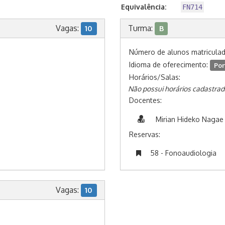
Equivalência:
FN714
Vagas:
Turma:
10
B
Número de alunos matricula
Idioma de oferecimento:
Por
Horários/Salas:
Não possui horários cadastrad
Docentes:
Mirian Hideko Nagae
Reservas:
58 - Fonoaudiologia
Vagas:
10