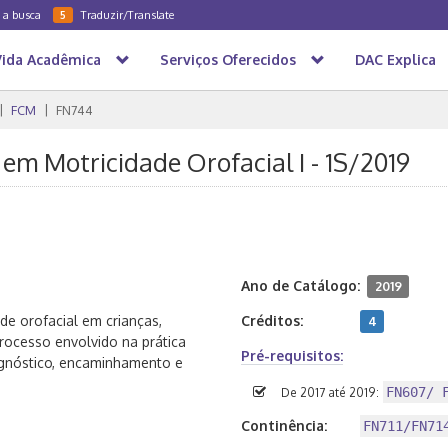
a a busca
Traduzir/Translate
5
Vida Acadêmica
Serviços Oferecidos
DAC Explica
FCM
FN744
em Motricidade Orofacial I - 1S/2019
Ano de Catálogo:
2019
de orofacial em crianças,
Créditos:
4
rocesso envolvido na prática
Pré-requisitos:
rognóstico, encaminhamento e
FN607/ 
De 2017 até 2019:
Continência:
FN711/FN71