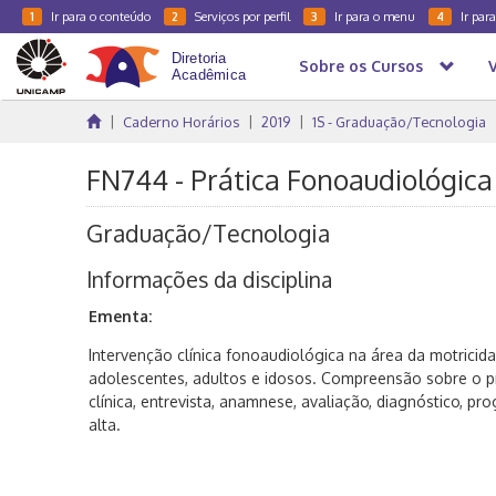
Ir para o conteúdo
Serviços por perfil
Ir para o menu
Ir par
1
2
3
4
Sobre os Cursos
Caderno Horários
2019
1S - Graduação/Tecnologia
FN744 - Prática Fonoaudiológica 
Graduação/Tecnologia
Informações da disciplina
Ementa:
Intervenção clínica fonoaudiológica na área da motricida
adolescentes, adultos e idosos. Compreensão sobre o p
clínica, entrevista, anamnese, avaliação, diagnóstico, p
alta.