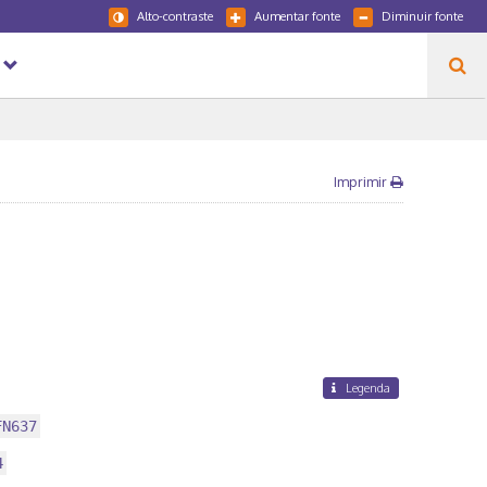
Alto-contraste
Aumentar fonte
Diminuir fonte
Imprimir
Legenda
FN637
4