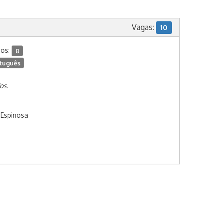
Vagas:
10
dos:
8
tuguês
os.
 Espinosa